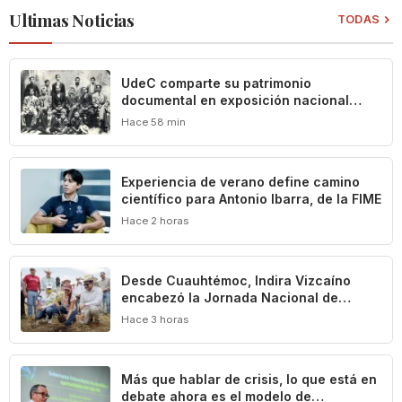
Ultimas Noticias
TODAS
UdeC comparte su patrimonio
documental en exposición nacional
sobre la historia de los títeres en
Hace 58 min
México
Experiencia de verano define camino
científico para Antonio Ibarra, de la FIME
Hace 2 horas
Desde Cuauhtémoc, Indira Vizcaíno
encabezó la Jornada Nacional de
Reforestación que puso en marcha la
Hace 3 horas
Presidenta Claudia Sheinbaum
Más que hablar de crisis, lo que está en
debate ahora es el modelo de