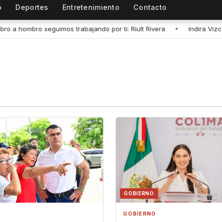
o
Deportes
Entretenimiento
Contacto
abajando por ti: Riult Rivera
•
Indira Vizcaíno: Gobierno del Est
GOBIERNO
GOBIERNO