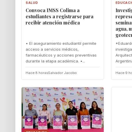
SALUD
EDUCAC
Convoca IMSS Colima a
Investi
estudiantes a registrarse para
repres
recibir atención médica
semina
agua, 
geotec
• El aseguramiento estudiantil permite
*Eduardo
acceso a servicios médicos,
investig
farmacéuticos y acciones preventivas
Arquitec
durante la etapa académica. •...
Argentina
Hace 8 horas
Salvador Jacobo
Hace 9 h