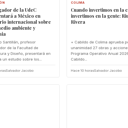
IÓN
COLIMA
gador de la UdeC
Cuando invertimos en la c
entará a México en
invertimos en la gente: Riu
rio internacional sobre
Rivera
medio ambiente y
nia
 Santillán, profesor
+ Cabildo de Colima aprueba p
ador de la Facultad de
unanimidad 27 obras y accione
tura y Diseño, presentará en
Programa Operativo Anual 2026
 un estudio sobre los...
Cabildo...
oras
Salvador Jacobo
Hace 10 horas
Salvador Jacobo