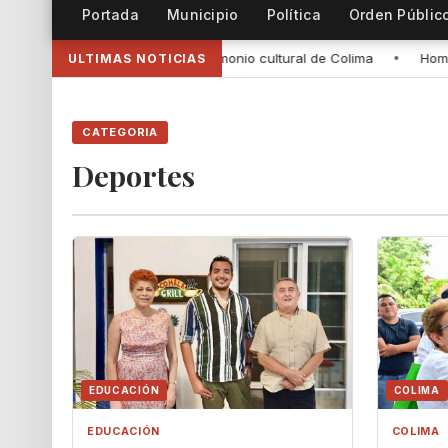
Portada
Municipio
Política
Orden Públic
tan el patrimonio cultural de Colima
•
Hombro a hombro seguimos tr
ULTIMAS NOTICIAS
CATEGORIA
Deportes
EDUCACIÓN
COLIMA
EDUCACIÓN
COLIMA