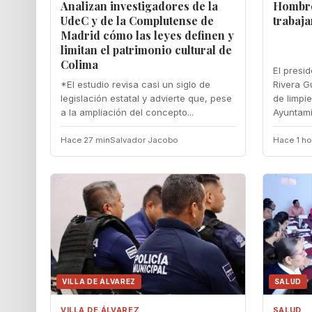
Analizan investigadores de la
Hombro
UdeC y de la Complutense de
trabaja
Madrid cómo las leyes definen y
limitan el patrimonio cultural de
Colima
El presid
*El estudio revisa casi un siglo de
Rivera G
legislación estatal y advierte que, pese
de limpie
a la ampliación del concepto...
Ayuntami
Hace 27 min
Salvador Jacobo
Hace 1 ho
VILLA DE ÁLVAREZ
SALUD
VILLA DE ÁLVAREZ
SALUD