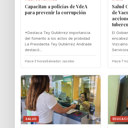
‎Capacitan a policías de VdeA
Salud C
‎para prevenir la corrupción
de Vac
accione
tubercu
‎*Destaca Tey Gutiérrez importancia
El Gobie
del fomento a los actos de probidad ‎
encabeza
La Presidenta Tey Gutiérrez Andrade
Vizcaíno 
destacó...
Servicios.
Hace 3 horas
Salvador Jacobo
Hace 7 ho
SALUD
EDUCAC