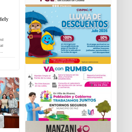
Mely
il
al
..