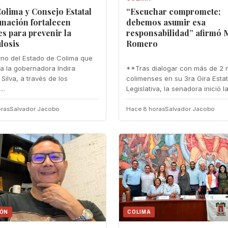
olima y Consejo Estatal
“Escuchar compromete;
unación fortalecen
debemos asumir esa
s para prevenir la
responsabilidad” afirmó 
losis
Romero
rno del Estado de Colima que
 la gobernadora Indira
**Tras dialogar con más de 2 m
Silva, a través de los
colimenses en su 3ra Gira Estat
..
Legislativa, la senadora inició la.
ras
Salvador Jacobo
Hace 8 horas
Salvador Jacobo
IÓN
COLIMA