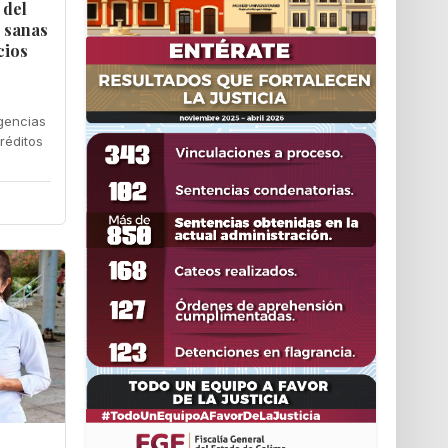
 del
s sanas
cios
agencias
créditos