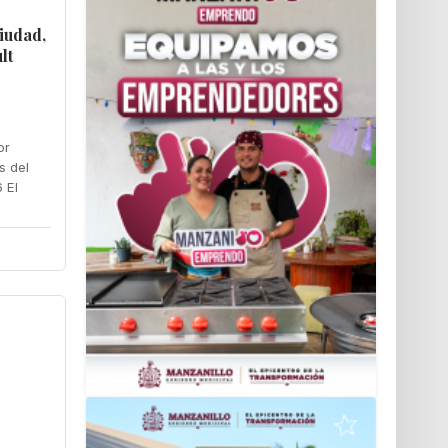
iudad,
lt
or
s del
 El