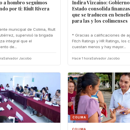
 a hombro seguimos
Indira Vizcaíno: Gobierno
ndo por ti: Riult Rivera
Estado consolida finanza
que se traducen en benefi
para las y los colimenses
ente municipal de Colima, Riult
utiérrez, supervisó la brigada
* Gracias a calificaciones de 
za integral que el
Fitch Ratings y HR Ratings, los 
ento de...
cuestan menos y hay mayor...
ra
Salvador Jacobo
Hace 1 hora
Salvador Jacobo
COLIMA
COLIMA