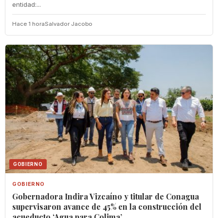
entidad:...
Hace 1 hora
Salvador Jacobo
GOBIERNO
GOBIERNO
Gobernadora Indira Vizcaíno y titular de Conagua
supervisaron avance de 45% en la construcción del
acueducto ‘Agua para Colima’