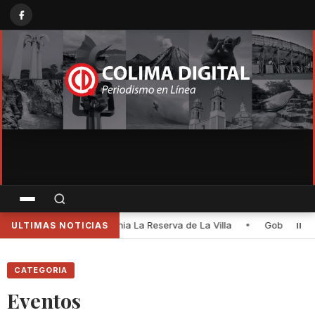
Villa
•
Gobernadora Indira Vizcaíno y titular de Conagua superv
ULTIMAS NOTICIAS
CATEGORIA
Eventos