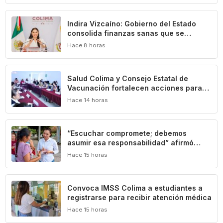
Indira Vizcaíno: Gobierno del Estado
consolida finanzas sanas que se
traducen en beneficios para las y los
Hace 8 horas
colimenses
Salud Colima y Consejo Estatal de
Vacunación fortalecen acciones para
prevenir la tuberculosis
Hace 14 horas
“Escuchar compromete; debemos
asumir esa responsabilidad” afirmó
Mely Romero
Hace 15 horas
Convoca IMSS Colima a estudiantes a
registrarse para recibir atención médica
Hace 15 horas