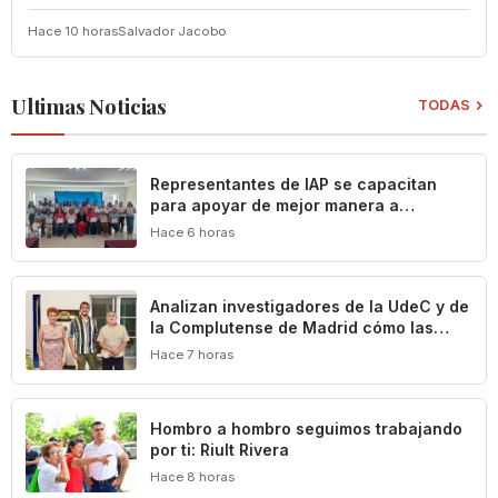
Hace 10 horas
Salvador Jacobo
Ultimas Noticias
TODAS
Representantes de IAP se capacitan
para apoyar de mejor manera a
población vulnerable del estado de
Hace 6 horas
Colima
Analizan investigadores de la UdeC y de
la Complutense de Madrid cómo las
leyes definen y limitan el patrimonio
Hace 7 horas
cultural de Colima
Hombro a hombro seguimos trabajando
por ti: Riult Rivera
Hace 8 horas