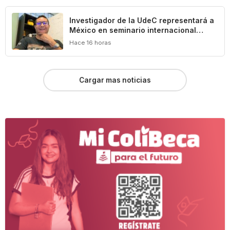
Investigador de la UdeC representará a
México en seminario internacional
sobre agua, medio ambiente y geotecnia
Hace 16 horas
Cargar mas noticias