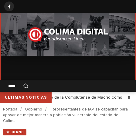
mo las leyes definen y limitan el patrimonio cultural de Colima
•
ULTIMAS NOTICIAS
Portada
/
Gobierno
/
Representantes de IAP se capacitan para
apoyar de mejor manera a población vulnerable del estado de
Colima
GOBIERNO