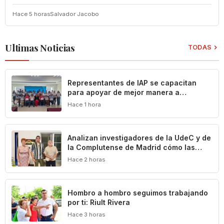
Hace 5 horas
Salvador Jacobo
Ultimas Noticias
TODAS
Representantes de IAP se capacitan
para apoyar de mejor manera a
población vulnerable del estado de
Hace 1 hora
Colima
Analizan investigadores de la UdeC y de
la Complutense de Madrid cómo las
leyes definen y limitan el patrimonio
Hace 2 horas
cultural de Colima
Hombro a hombro seguimos trabajando
por ti: Riult Rivera
Hace 3 horas