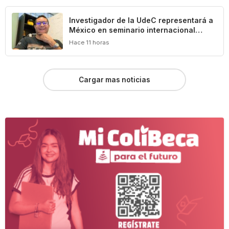
Investigador de la UdeC representará a
México en seminario internacional
sobre agua, medio ambiente y geotecnia
Hace 11 horas
Cargar mas noticias