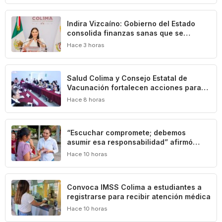
Indira Vizcaíno: Gobierno del Estado
consolida finanzas sanas que se
traducen en beneficios para las y los
Hace 3 horas
colimenses
Salud Colima y Consejo Estatal de
Vacunación fortalecen acciones para
prevenir la tuberculosis
Hace 8 horas
“Escuchar compromete; debemos
asumir esa responsabilidad” afirmó
Mely Romero
Hace 10 horas
Convoca IMSS Colima a estudiantes a
registrarse para recibir atención médica
Hace 10 horas