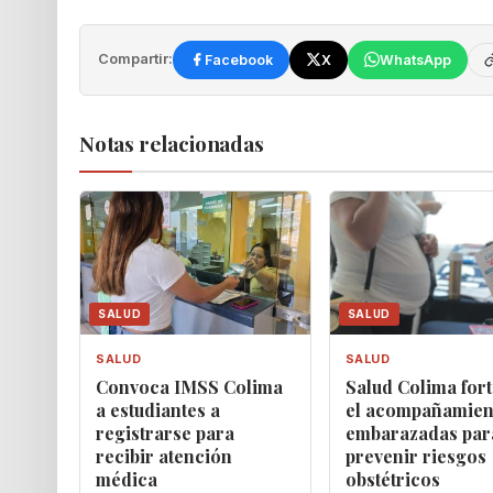
Compartir:
Facebook
X
WhatsApp
Notas relacionadas
SALUD
SALUD
SALUD
SALUD
Convoca IMSS Colima
Salud Colima fort
a estudiantes a
el acompañamien
registrarse para
embarazadas par
recibir atención
prevenir riesgos
médica
obstétricos