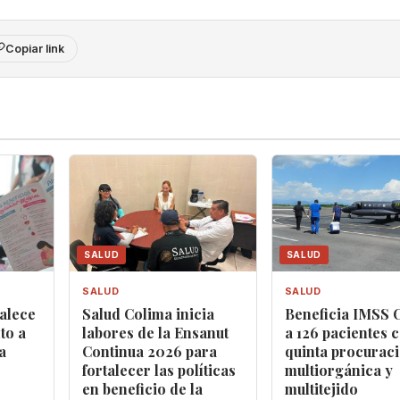
Copiar link
SALUD
SALUD
SALUD
SALUD
alece
Salud Colima inicia
Beneficia IMSS 
to a
labores de la Ensanut
a 126 pacientes 
a
Continua 2026 para
quinta procurac
fortalecer las políticas
multiorgánica y
en beneficio de la
multitejido