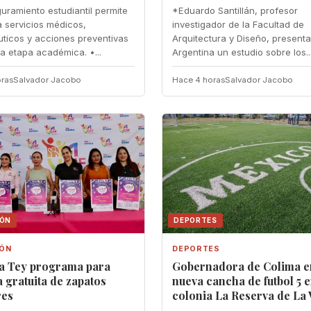
guramiento estudiantil permite
*Eduardo Santillán, profesor
 servicios médicos,
investigador de la Facultad de
ticos y acciones preventivas
Arquitectura y Diseño, present
la etapa académica. •...
Argentina un estudio sobre los..
ras
Salvador Jacobo
Hace 4 horas
Salvador Jacobo
IÓN
DEPORTES
IÓN
DEPORTES
ia Tey programa para
Gobernadora de Colima e
 gratuita de zapatos
nueva cancha de futbol 5 e
res
colonia La Reserva de La 