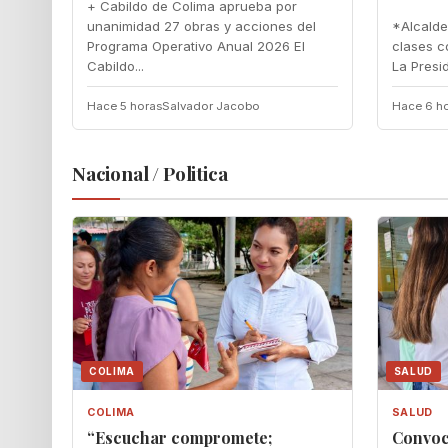
+ Cabildo de Colima aprueba por
unanimidad 27 obras y acciones del
‎*Alcald
Programa Operativo Anual 2026 El
clases co
Cabildo...
‎La Presi
Hace 5 horas
Salvador Jacobo
Hace 6 h
Nacional / Politica
COLIMA
SALUD
COLIMA
SALUD
“Escuchar compromete;
Convoc