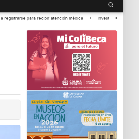
•
Investigador de la UdeC representará a México en seminario in