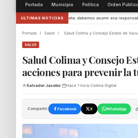
Portada
Municipio
Política
Orden Públic
emos asumir esa responsabilidad” afirmó Mely Romero
•
Convoca 
ULTIMAS NOTICIAS
Portada
/
Salud
/
Salud Colima y Consejo Estatal de Vacu
SALUD
Salud Colima y Consejo Es
acciones para prevenir la 
Salvador Jacobo
|
Hace 1 hora
|
Colima Digital
Compartir:
Facebook
X
WhatsApp