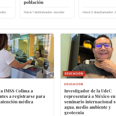
población
cobo
Hace 1 dia
Salvador Jacobo
Hace 2 dias
Salvador 
EDUCACIÓN
EDUCACIÓN
a IMSS Colima a
Investigador de la UdeC
ntes a registrarse para
representará a México en
 atención médica
seminario internacional 
agua, medio ambiente y
geotecnia