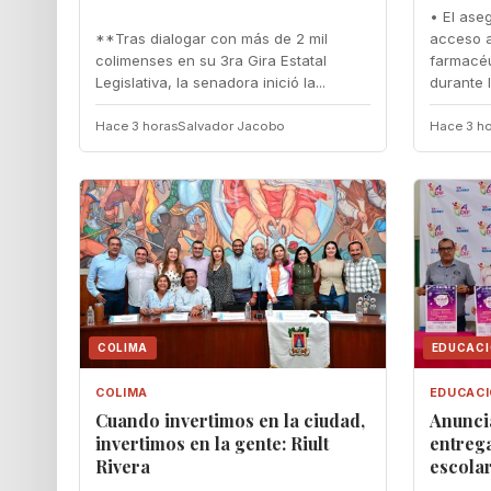
• El ase
**Tras dialogar con más de 2 mil
acceso a
colimenses en su 3ra Gira Estatal
farmacéu
Legislativa, la senadora inició la...
durante 
Hace 3 horas
Salvador Jacobo
Hace 3 ho
COLIMA
EDUCAC
COLIMA
EDUCAC
Cuando invertimos en la ciudad,
‎Anunc
invertimos en la gente: Riult
entrega
Rivera
escola