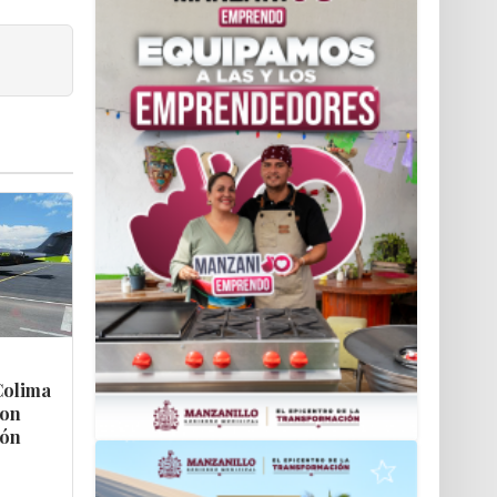
Colima
con
ión