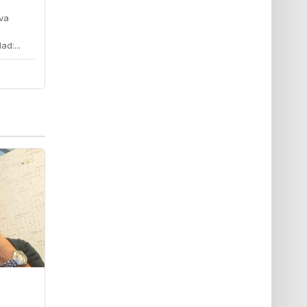
lva
d:...