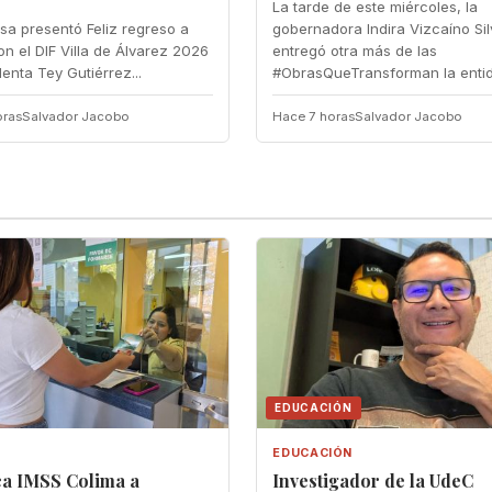
La tarde de este miércoles, la
esa presentó Feliz regreso a
gobernadora Indira Vizcaíno Si
n el DIF Villa de Álvarez 2026 ‎
entregó otra más de las
denta Tey Gutiérrez...
#ObrasQueTransforman la entida
oras
Salvador Jacobo
Hace 7 horas
Salvador Jacobo
EDUCACIÓN
EDUCACIÓN
a IMSS Colima a
Investigador de la UdeC