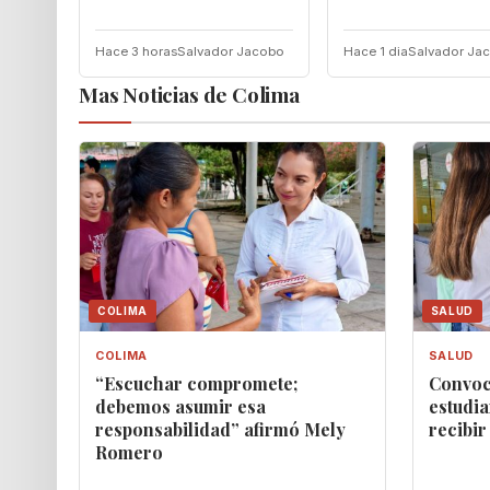
Hace 3 horas
Salvador Jacobo
Hace 1 dia
Salvador Ja
Mas Noticias de Colima
COLIMA
SALUD
COLIMA
SALUD
“Escuchar compromete;
Convoc
debemos asumir esa
estudia
responsabilidad” afirmó Mely
recibir
Romero