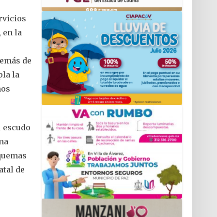
rvicios
 en la
demás de
pla la
ños
l escudo
ema
squemas
atal de