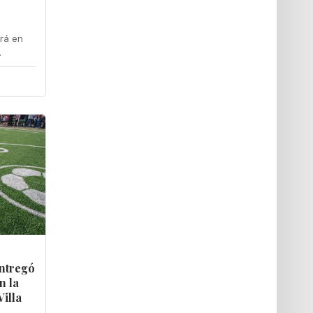
ará en
.
ntregó
n la
Villa