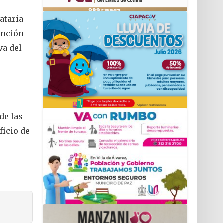
ataria
ención
va del
de las
ficio de