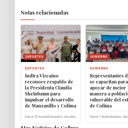
Notas relacionadas
DEPORTES
GOBIERNO
DEPORTES
GOBIERNO
Indira Vizcaíno
Representantes d
reconoce respaldo de
se capacitan para
la Presidenta Claudia
apoyar de mejor
Sheinbaum para
manera a poblac
impulsar el desarrollo
vulnerable del es
de Manzanillo y Colima
de Colima
Hace 13 horas
Salvador Jacobo
Hace 1 dia
Salvador Ja
Mas Noticias de Colima