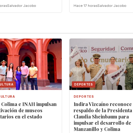
oras
Salvador Jacobo
Hace 17 horas
Salvador Jacobo
CULTURA
DEPORTES
CULTURA
DEPORTES
a Colima e INAH impulsan
Indira Vizcaíno reconoce
tivación de museos
respaldo de la Presidenta
arios en el estado
Claudia Sheinbaum para
impulsar el desarrollo de
Manzanillo y Colima