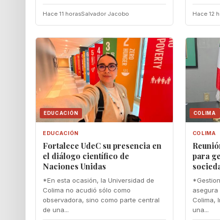
Hace 11 horas
Salvador Jacobo
Hace 12 h
EDUCACIÓN
COLIMA
EDUCACIÓN
COLIMA
Fortalece UdeC su presencia en
Reunió
el diálogo científico de
para ge
Naciones Unidas
socied
*En esta ocasión, la Universidad de
*Gestion
Colima no acudió sólo como
asegura 
observadora, sino como parte central
Colima, I
de una...
una...