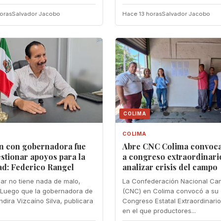
oras
Salvador Jacobo
Hace 13 horas
Salvador Jacobo
COLIMA
COLIMA
n con gobernadora fue
Abre CNC Colima convoca
stionar apoyos para la
a congreso extraordinari
ad: Federico Rangel
analizar crisis del campo
ar no tiene nada de malo,
La Confederación Nacional Ca
Luego que la gobernadora de
(CNC) en Colima convocó a su
ndira Vizcaíno Silva, publicara
Congreso Estatal Extraordinari
en el que productores...