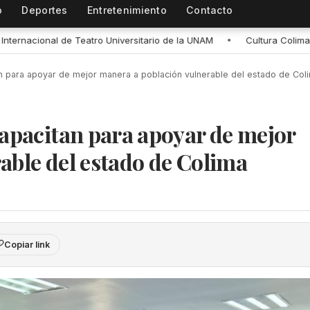
o
Deportes
Entretenimiento
Contacto
UNAM
•
Cultura Colima e INAH impulsan la reactivación de museos c
n para apoyar de mejor manera a población vulnerable del estado de Col
capacitan para apoyar de mejor
able del estado de Colima
Copiar link