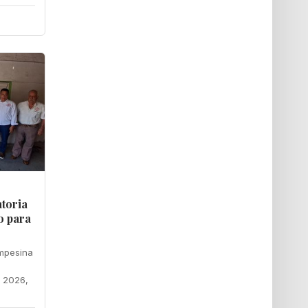
toria
o para
mpesina
o 2026,