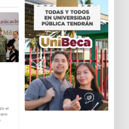
zó el
tario
a