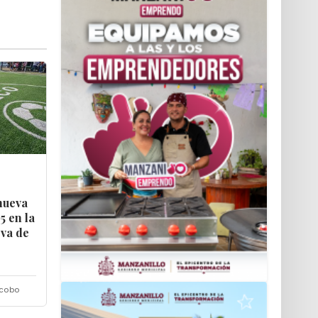
nueva
5 en la
rva de
acobo