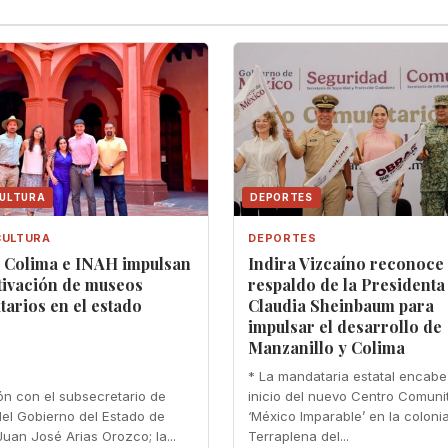
CULTURA
DEPORTES
CULTURA
DEPORTES
a Colima e INAH impulsan
Indira Vizcaíno reconoce
tivación de museos
respaldo de la Presidenta
arios en el estado
Claudia Sheinbaum para
impulsar el desarrollo de
Manzanillo y Colima
* La mandataria estatal encabe
ón con el subsecretario de
inicio del nuevo Centro Comuni
del Gobierno del Estado de
‘México Imparable’ en la coloni
Juan José Arias Orozco; la...
Terraplena del...