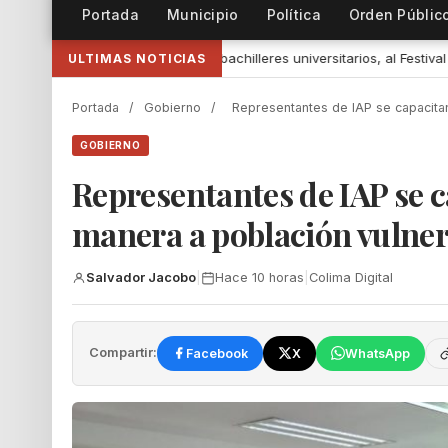
Portada
Municipio
Política
Orden Públic
 universitarios, al Festival Internacional de Teatro Universitario de la 
ULTIMAS NOTICIAS
Portada
/
Gobierno
/
Representantes de IAP se capacita
GOBIERNO
Representantes de IAP se 
manera a población vulner
Salvador Jacobo
|
Hace 10 horas
|
Colima Digital
Compartir:
Facebook
X
WhatsApp