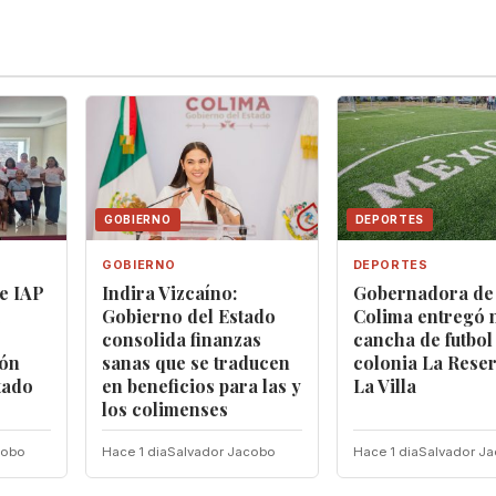
GOBIERNO
DEPORTES
GOBIERNO
DEPORTES
e IAP
Indira Vizcaíno:
Gobernadora de
Gobierno del Estado
Colima entregó 
consolida finanzas
cancha de futbol 
ión
sanas que se traducen
colonia La Rese
tado
en beneficios para las y
La Villa
los colimenses
cobo
Hace 1 dia
Salvador Jacobo
Hace 1 dia
Salvador J