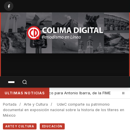
FIME
•
Desde Cuauhtémoc, Indira Vizcaíno encabezó la Jornada N
ULTIMAS NOTICIAS
Portada
/
Arte y Cultura
/
UdeC comparte su patrimonio
documental en exposición nacional sobre la historia de los títeres en
México
ARTE Y CULTURA
EDUCACIÓN