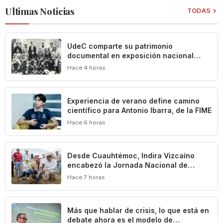
Ultimas Noticias
TODAS
UdeC comparte su patrimonio
documental en exposición nacional
sobre la historia de los títeres en
Hace 4 horas
México
Experiencia de verano define camino
científico para Antonio Ibarra, de la FIME
Hace 6 horas
Desde Cuauhtémoc, Indira Vizcaíno
encabezó la Jornada Nacional de
Reforestación que puso en marcha la
Hace 7 horas
Presidenta Claudia Sheinbaum
Más que hablar de crisis, lo que está en
debate ahora es el modelo de