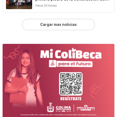
Centro Comunitario ‘México Imparable’
Hace 23 horas
en Colima
Cargar mas noticias