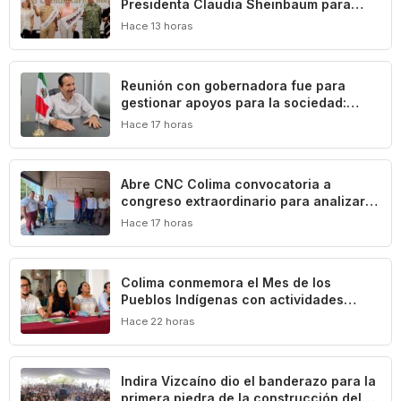
Presidenta Claudia Sheinbaum para
impulsar el desarrollo de Manzanillo y
Hace 13 horas
Colima
Reunión con gobernadora fue para
gestionar apoyos para la sociedad:
Federico Rangel
Hace 17 horas
Abre CNC Colima convocatoria a
congreso extraordinario para analizar
crisis del campo
Hace 17 horas
Colima conmemora el Mes de los
Pueblos Indígenas con actividades
culturales y académicas
Hace 22 horas
Indira Vizcaíno dio el banderazo para la
primera piedra de la construcción del