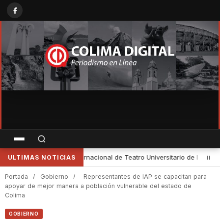
e la UNAM
•
Cultura Colima e INAH impulsan la reactivación de mus
ULTIMAS NOTICIAS
Portada
/
Gobierno
/
Representantes de IAP se capacitan para
apoyar de mejor manera a población vulnerable del estado de
Colima
GOBIERNO