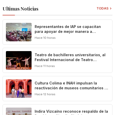
Ultimas Noticias
TODAS
Representantes de IAP se capacitan
para apoyar de mejor manera a
población vulnerable del estado de
Hace 10 horas
Colima
Teatro de bachilleres universitarios, al
Festival Internacional de Teatro
Universitario de la UNAM
Hace 11 horas
Cultura Colima e INAH impulsan la
reactivación de museos comunitarios en
el estado
Hace 12 horas
Indira Vizcaíno reconoce respaldo de la