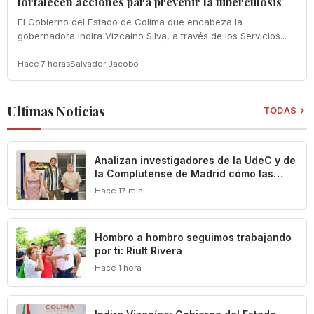
fortalecen acciones para prevenir la tuberculosis
El Gobierno del Estado de Colima que encabeza la
gobernadora Indira Vizcaíno Silva, a través de los Servicios...
Hace 7 horas
Salvador Jacobo
Ultimas Noticias
TODAS
Analizan investigadores de la UdeC y de
la Complutense de Madrid cómo las
leyes definen y limitan el patrimonio
Hace 17 min
cultural de Colima
Hombro a hombro seguimos trabajando
por ti: Riult Rivera
Hace 1 hora