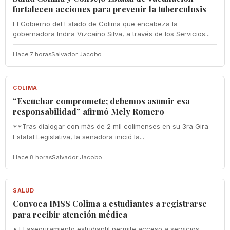
fortalecen acciones para prevenir la tuberculosis
El Gobierno del Estado de Colima que encabeza la
gobernadora Indira Vizcaíno Silva, a través de los Servicios...
Hace 7 horas
Salvador Jacobo
COLIMA
COLIMA
“Escuchar compromete; debemos asumir esa
responsabilidad” afirmó Mely Romero
**Tras dialogar con más de 2 mil colimenses en su 3ra Gira
Estatal Legislativa, la senadora inició la...
Hace 8 horas
Salvador Jacobo
SALUD
SALUD
Convoca IMSS Colima a estudiantes a registrarse
para recibir atención médica
• El aseguramiento estudiantil permite acceso a servicios