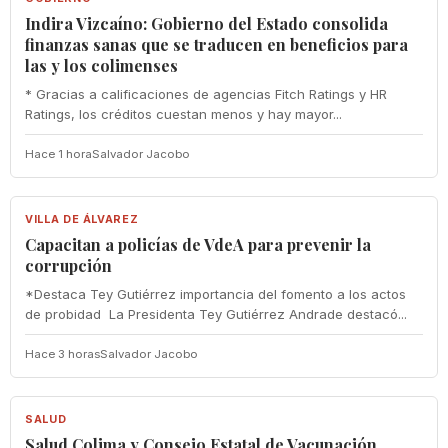
Indira Vizcaíno: Gobierno del Estado consolida
finanzas sanas que se traducen en beneficios para
las y los colimenses
* Gracias a calificaciones de agencias Fitch Ratings y HR
Ratings, los créditos cuestan menos y hay mayor...
Hace 1 hora
Salvador Jacobo
VILLA DE ÁLVAREZ
VILLA DE ÁLVAREZ
‎Capacitan a policías de VdeA ‎para prevenir la
corrupción
‎*Destaca Tey Gutiérrez importancia del fomento a los actos
de probidad ‎ La Presidenta Tey Gutiérrez Andrade destacó...
Hace 3 horas
Salvador Jacobo
SALUD
SALUD
Salud Colima y Consejo Estatal de Vacunación