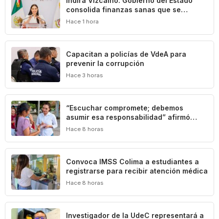
Indira Vizcaíno: Gobierno del Estado
consolida finanzas sanas que se
traducen en beneficios para las y los
Hace 1 hora
colimenses
‎Capacitan a policías de VdeA ‎para
prevenir la corrupción
Hace 3 horas
“Escuchar compromete; debemos
asumir esa responsabilidad” afirmó
Mely Romero
Hace 8 horas
Convoca IMSS Colima a estudiantes a
registrarse para recibir atención médica
Hace 8 horas
Investigador de la UdeC representará a