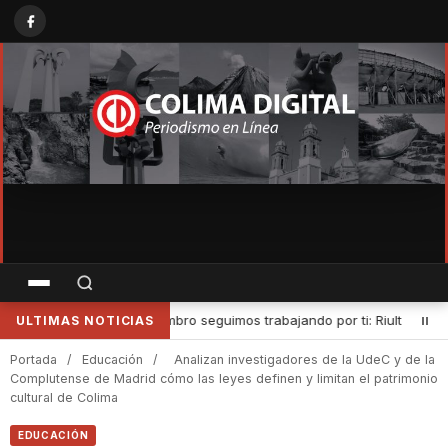
jando por ti: Riult Rivera
•
Indira Vizcaíno: Gobierno del Estado
ULTIMAS NOTICIAS
Portada
/
Educación
/
Analizan investigadores de la UdeC y de la
Complutense de Madrid cómo las leyes definen y limitan el patrimonio
cultural de Colima
EDUCACIÓN