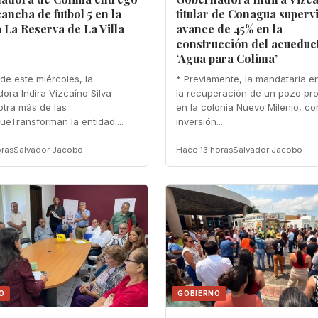
ancha de futbol 5 en la
titular de Conagua superv
 La Reserva de La Villa
avance de 45% en la
construcción del acueduc
‘Agua para Colima’
de este miércoles, la
* Previamente, la mandataria e
ora Indira Vizcaíno Silva
la recuperación de un pozo pr
otra más de las
en la colonia Nuevo Milenio, co
eTransforman la entidad:...
inversión...
ras
Salvador Jacobo
Hace 13 horas
Salvador Jacobo
O
GOBIERNO