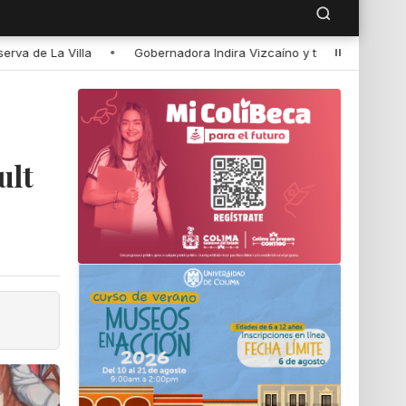
 Vizcaíno y titular de Conagua supervisaron avance de 45% en la cons
ult