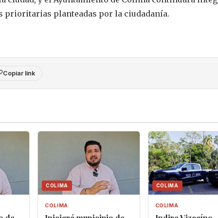
 prioritarias planteadas por la ciudadanía.
Copiar link
COLIMA
COLIMA
COLIMA
COLIMA
o de
Iniciará municipio de
Indira Vizcaíno