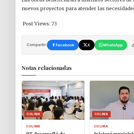
nuevos proyectos para atender las necesidades
Post Views:
73
Compartir:
Facebook
X
WhatsApp
Notas relacionadas
COLIMA
COLIMA
COLIMA
COLIMA
PT desarrolló de
Iniciará municipi