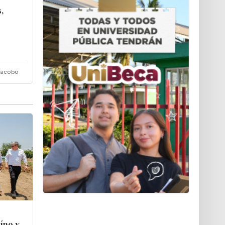
,
Jacobo
íno y