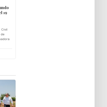
gundo
l 19
 Civil
 de
nadora