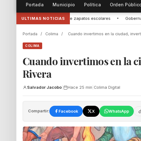
Portada
Municipio
Política
Orden Públic
tos escolares
•
Gobernadora de Colima entregó nueva cancha de fu
ULTIMAS NOTICIAS
Portada
/
Colima
/
Cuando invertimos en la ciudad, invert
COLIMA
Cuando invertimos en la ci
Rivera
Salvador Jacobo
|
Hace 25 min
|
Colima Digital
Compartir:
Facebook
X
WhatsApp