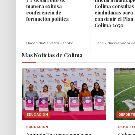
manera exitosa
Colima consultas
conferencia de
ciudadanas para
formación política
construir el Plan
Colima 2050
Hace 1 dia
Salvador Jacobo
Hace 2 dias
Salvador J
Mas Noticias de Colima
EDUCACIÓN
DEPORT
EDUCACIÓN
DEPORT
‎Anuncia Tey programa para
Gobern