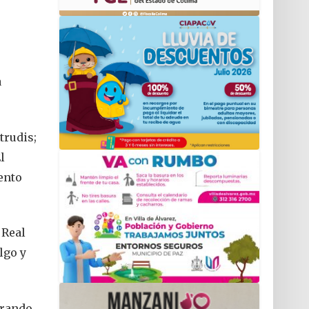
a
trudis;
l
ento
 Real
lgo y
grando