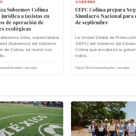
NO
GOBIERNO
iza Subsemov Colima
UEPC Colima prepara Se
 jurídica a taxistas en
Simulacro Nacional para e
os de operación de
de septiembre
es ecológicas
allesteros Uribe, subsecretaria
La Unidad Estatal de Protección
idad (Subsemov) del Gobierno
(UEPC) del Gobierno del Estado
do de Colima, se reunió con
Colima que encabeza la gober
e...
Indira...
oras
Salvador Jacobo
Hace 18 horas
Salvador Jacobo