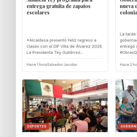
entrega gratuita de zapatos
nueva c
escolares
colonia
La tarde 
‎*Alcaldesa presentó Feliz regreso a
gobernad
clases con el DIF Villa de Álvarez 2026 ‎
entregó 
‎La Presidenta Tey Gutiérrez...
#ObrasQu
Hace 1 hora
Salvador Jacobo
Hace 2 ho
DEPORTES
GOBIERN