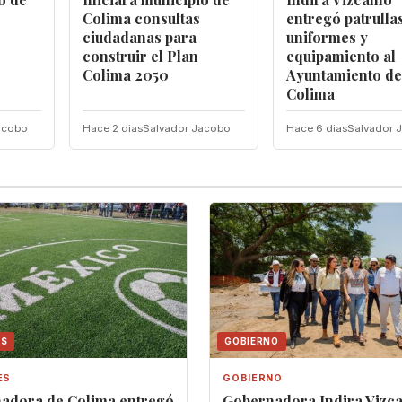
Colima consultas
entregó patrullas
ciudadanas para
uniformes y
construir el Plan
equipamiento al
Colima 2050
Ayuntamiento de
Colima
acobo
Hace 2 dias
Salvador Jacobo
Hace 6 dias
Salvador 
ES
GOBIERNO
ES
GOBIERNO
adora de Colima entregó
Gobernadora Indira Vizca