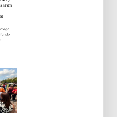
isaron
to
ntregó
ofundo
n