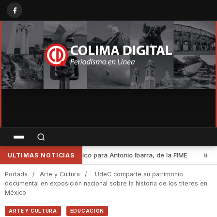
FIME
•
Desde Cuauhtémoc, Indira Vizcaíno encabezó la Jornada N
ULTIMAS NOTICIAS
Portada
/
Arte y Cultura
/
UdeC comparte su patrimonio
documental en exposición nacional sobre la historia de los títeres en
México
ARTE Y CULTURA
EDUCACIÓN