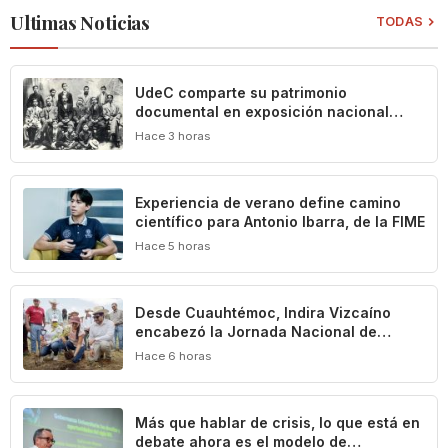
Ultimas Noticias
TODAS
UdeC comparte su patrimonio
documental en exposición nacional
sobre la historia de los títeres en
Hace 3 horas
México
Experiencia de verano define camino
científico para Antonio Ibarra, de la FIME
Hace 5 horas
Desde Cuauhtémoc, Indira Vizcaíno
encabezó la Jornada Nacional de
Reforestación que puso en marcha la
Hace 6 horas
Presidenta Claudia Sheinbaum
Más que hablar de crisis, lo que está en
debate ahora es el modelo de