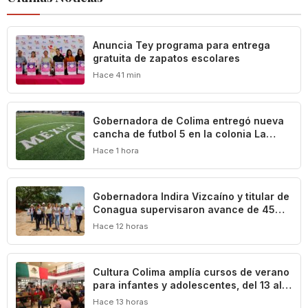
‎Anuncia Tey programa para entrega
gratuita de zapatos escolares
Hace 41 min
Gobernadora de Colima entregó nueva
cancha de futbol 5 en la colonia La
Reserva de La Villa
Hace 1 hora
Gobernadora Indira Vizcaíno y titular de
Conagua supervisaron avance de 45%
en la construcción del acueducto ‘Agua
Hace 12 horas
para Colima’
Cultura Colima amplía cursos de verano
para infantes y adolescentes, del 13 al
17 de agosto
Hace 13 horas