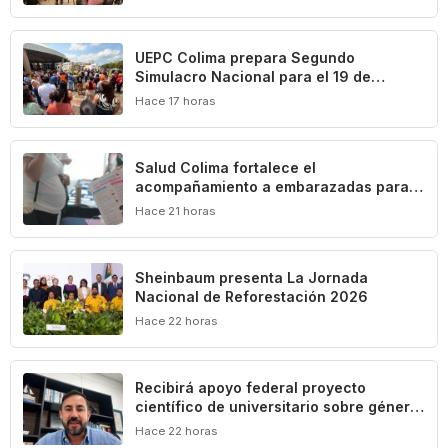
UEPC Colima prepara Segundo
Simulacro Nacional para el 19 de
septiembre
Hace 17 horas
Salud Colima fortalece el
acompañamiento a embarazadas para
prevenir riesgos obstétricos
Hace 21 horas
Sheinbaum presenta La Jornada
Nacional de Reforestación 2026
Hace 22 horas
Recibirá apoyo federal proyecto
científico de universitario sobre género,
diversidad sexual y trabajo en el turismo
Hace 22 horas