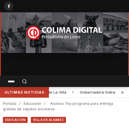
dira Vizcaíno y titular de Conagua supervisaron avance de 45% en la
ULTIMAS NOTICIAS
Portada
/
Educación
/
‎Anuncia Tey programa para entrega
gratuita de zapatos escolares
EDUCACIÓN
VILLA DE ÁLVAREZ