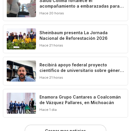
Salud Colima fortalece el
acompañamiento a embarazadas para
prevenir riesgos obstétricos
Hace 20 horas
Sheinbaum presenta La Jornada
Nacional de Reforestación 2026
Hace 21 horas
Recibirá apoyo federal proyecto
científico de universitario sobre género,
diversidad sexual y trabajo en el turismo
Hace 21 horas
Enamora Grupo Cantares a Coalcomán
de Vázquez Pallares, en Michoacán
Hace 1 dia
Cargar mas noticias