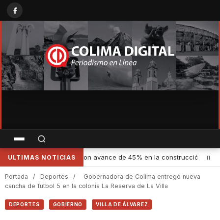
nstrucción del acueducto ‘Agua para Colima’
•
Cultura Colima amp
ULTIMAS NOTICIAS
Portada
/
Deportes
/
Gobernadora de Colima entregó nueva
cancha de futbol 5 en la colonia La Reserva de La Villa
DEPORTES
GOBIERNO
VILLA DE ÁLVAREZ