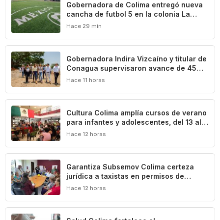
Gobernadora de Colima entregó nueva
cancha de futbol 5 en la colonia La
Reserva de La Villa
Hace 29 min
Gobernadora Indira Vizcaíno y titular de
Conagua supervisaron avance de 45%
en la construcción del acueducto ‘Agua
Hace 11 horas
para Colima’
Cultura Colima amplía cursos de verano
para infantes y adolescentes, del 13 al
17 de agosto
Hace 12 horas
Garantiza Subsemov Colima certeza
jurídica a taxistas en permisos de
operación de unidades ecológicas
Hace 12 horas