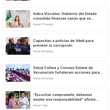
cultural de Colima
Indira Vizcaíno: Gobierno del Estado
consolida finanzas sanas que se
traducen en beneficios para las y los
Hace 17 horas
colimenses
‎Capacitan a policías de VdeA ‎para
prevenir la corrupción
Hace 19 horas
Salud Colima y Consejo Estatal de
Vacunación fortalecen acciones para
prevenir la tuberculosis
Hace 23 horas
“Escuchar compromete; debemos
asumir esa responsabilidad” afirmó
Mely Romero
Hace 1 dia