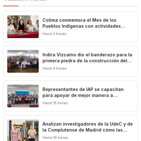
Colima conmemora el Mes de los
Pueblos Indígenas con actividades
culturales y académicas
Hace 3 horas
Indira Vizcaíno dio el banderazo para la
primera piedra de la construcción del
Centro Comunitario ‘México Imparable’
Hace 4 horas
en Colima
Representantes de IAP se capacitan
para apoyar de mejor manera a
población vulnerable del estado de
Hace 15 horas
Colima
Analizan investigadores de la UdeC y de
la Complutense de Madrid cómo las
leyes definen y limitan el patrimonio
Hace 16 horas