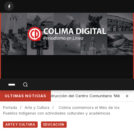
‘México Imparable’ en Colima
•
Representantes de IAP se capacita
ULTIMAS NOTICIAS
Portada
/
Arte y Cultura
/
Colima conmemora el Mes de los
Pueblos Indígenas con actividades culturales y académicas
ARTE Y CULTURA
EDUCACIÓN