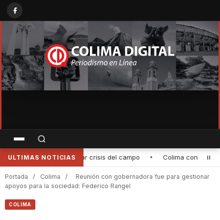
nmemora el Mes de los Pueblos Indígenas con actividades culturales 
ULTIMAS NOTICIAS
Portada
/
Colima
/
Reunión con gobernadora fue para gestionar
apoyos para la sociedad: Federico Rangel
COLIMA