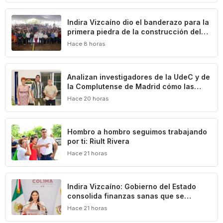
Indira Vizcaíno dio el banderazo para la
primera piedra de la construcción del
Centro Comunitario ‘México Imparable’
Hace 8 horas
en Colima
Analizan investigadores de la UdeC y de
la Complutense de Madrid cómo las
leyes definen y limitan el patrimonio
Hace 20 horas
cultural de Colima
Hombro a hombro seguimos trabajando
por ti: Riult Rivera
Hace 21 horas
Indira Vizcaíno: Gobierno del Estado
consolida finanzas sanas que se
traducen en beneficios para las y los
Hace 21 horas
colimenses