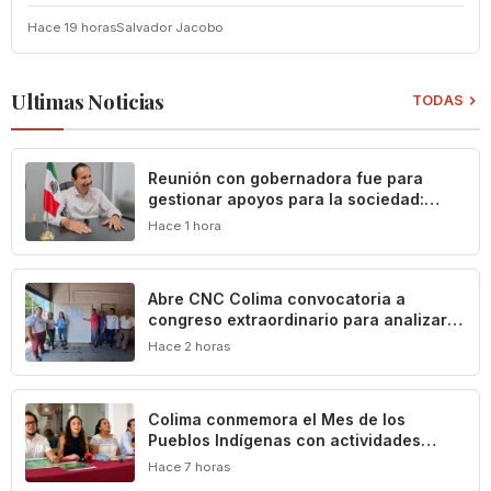
Hace 19 horas
Salvador Jacobo
Ultimas Noticias
TODAS
Reunión con gobernadora fue para
gestionar apoyos para la sociedad:
Federico Rangel
Hace 1 hora
Abre CNC Colima convocatoria a
congreso extraordinario para analizar
crisis del campo
Hace 2 horas
Colima conmemora el Mes de los
Pueblos Indígenas con actividades
culturales y académicas
Hace 7 horas