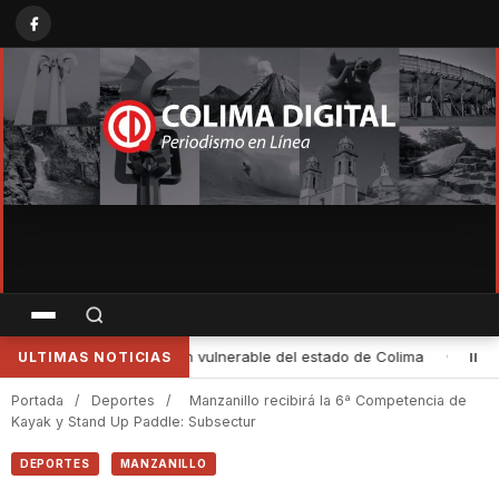
•
Teatro de bachilleres universitarios, al Festival Internacional de 
ULTIMAS NOTICIAS
Portada
/
Deportes
/
Manzanillo recibirá la 6ª Competencia de
Kayak y Stand Up Paddle: Subsectur
DEPORTES
MANZANILLO