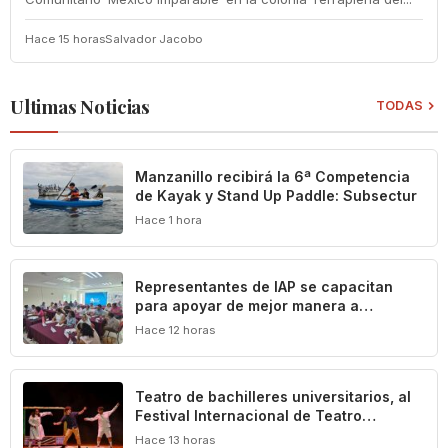
Hace 15 horas
Salvador Jacobo
Ultimas Noticias
TODAS
Manzanillo recibirá la 6ª Competencia
de Kayak y Stand Up Paddle: Subsectur
Hace 1 hora
Representantes de IAP se capacitan
para apoyar de mejor manera a
población vulnerable del estado de
Hace 12 horas
Colima
Teatro de bachilleres universitarios, al
Festival Internacional de Teatro
Universitario de la UNAM
Hace 13 horas