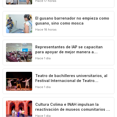
Hace 17 horas
El gusano barrenador no empieza como
gusano, sino como mosca
Hace 18 horas
Representantes de IAP se capacitan
para apoyar de mejor manera a
población vulnerable del estado de
Hace 1 dia
Colima
Teatro de bachilleres universitarios, al
Festival Internacional de Teatro
Universitario de la UNAM
Hace 1 dia
Cultura Colima e INAH impulsan la
reactivación de museos comunitarios en
el estado
Hace 1 dia