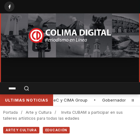
Gobernadora de Colima entrega rehabilitación de la planta purifica
ULTIMAS NOTICIAS
Portada
/
Arte y Cultura
/
Invita CUBAM a participar en sus
talleres artísticos para todas las edades
ARTE Y CULTURA
EDUCACIÓN