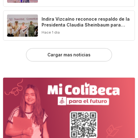
Indira Vizcaíno reconoce respaldo de la
Presidenta Claudia Sheinbaum para
impulsar el desarrollo de Manzanillo y
Hace 1 dia
Colima
Cargar mas noticias