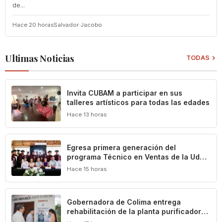
de...
Hace 20 horas
Salvador Jacobo
Ultimas Noticias
TODAS
Invita CUBAM a participar en sus
talleres artísticos para todas las edades
Hace 13 horas
Egresa primera generación del
programa Técnico en Ventas de la UdeC
y CIMA Group
Hace 15 horas
Gobernadora de Colima entrega
rehabilitación de la planta purificadora
de agua en Puerta de Ánzar