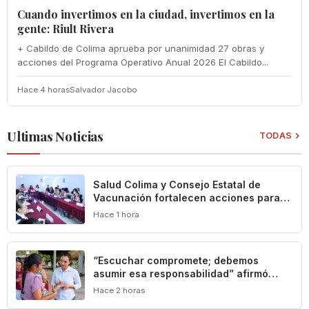
Cuando invertimos en la ciudad, invertimos en la
gente: Riult Rivera
+ Cabildo de Colima aprueba por unanimidad 27 obras y
acciones del Programa Operativo Anual 2026 El Cabildo...
Hace 4 horas
Salvador Jacobo
Ultimas Noticias
TODAS
Salud Colima y Consejo Estatal de
Vacunación fortalecen acciones para
prevenir la tuberculosis
Hace 1 hora
“Escuchar compromete; debemos
asumir esa responsabilidad” afirmó
Mely Romero
Hace 2 horas