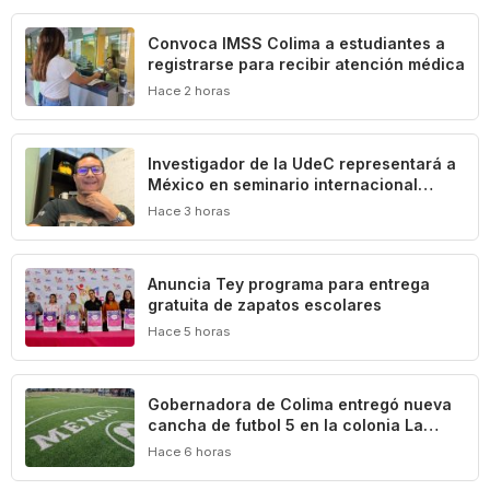
Convoca IMSS Colima a estudiantes a
registrarse para recibir atención médica
Hace 2 horas
Investigador de la UdeC representará a
México en seminario internacional
sobre agua, medio ambiente y geotecnia
Hace 3 horas
‎Anuncia Tey programa para entrega
gratuita de zapatos escolares
Hace 5 horas
Gobernadora de Colima entregó nueva
cancha de futbol 5 en la colonia La
Reserva de La Villa
Hace 6 horas