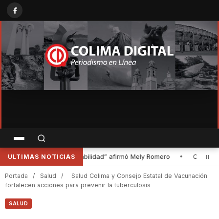
onvoca IMSS Colima a estudiantes a registrarse para recibir atención 
ULTIMAS NOTICIAS
Portada
/
Salud
/
Salud Colima y Consejo Estatal de Vacunación
fortalecen acciones para prevenir la tuberculosis
SALUD