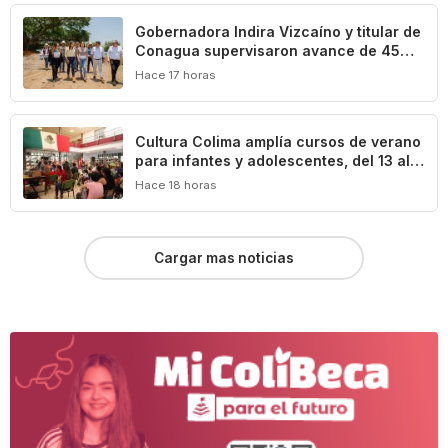
Gobernadora Indira Vizcaíno y titular de
Conagua supervisaron avance de 45%
en la construcción del acueducto ‘Agua
Hace 17 horas
para Colima’
Cultura Colima amplía cursos de verano
para infantes y adolescentes, del 13 al
17 de agosto
Hace 18 horas
Cargar mas noticias