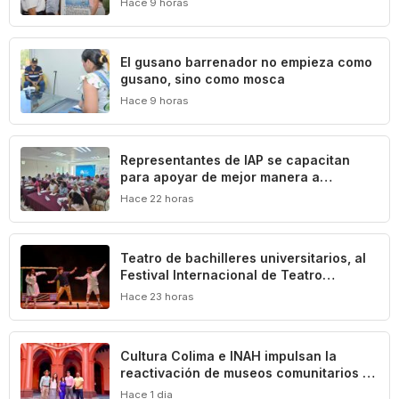
Hace 9 horas
El gusano barrenador no empieza como
gusano, sino como mosca
Hace 9 horas
Representantes de IAP se capacitan
para apoyar de mejor manera a
población vulnerable del estado de
Hace 22 horas
Colima
Teatro de bachilleres universitarios, al
Festival Internacional de Teatro
Universitario de la UNAM
Hace 23 horas
Cultura Colima e INAH impulsan la
reactivación de museos comunitarios en
el estado
Hace 1 dia