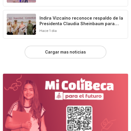
Indira Vizcaíno reconoce respaldo de la
Presidenta Claudia Sheinbaum para
impulsar el desarrollo de Manzanillo y
Hace 1 dia
Colima
Cargar mas noticias