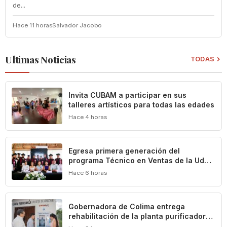
de...
Hace 11 horas
Salvador Jacobo
Ultimas Noticias
TODAS
Invita CUBAM a participar en sus
talleres artísticos para todas las edades
Hace 4 horas
Egresa primera generación del
programa Técnico en Ventas de la UdeC
y CIMA Group
Hace 6 horas
Gobernadora de Colima entrega
rehabilitación de la planta purificadora
de agua en Puerta de Ánzar