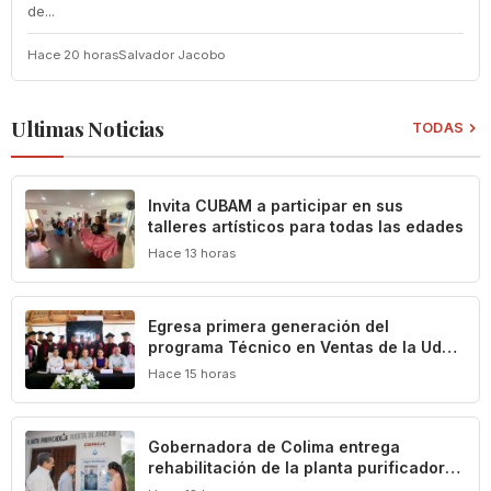
de...
Hace 20 horas
Salvador Jacobo
Ultimas Noticias
TODAS
Invita CUBAM a participar en sus
talleres artísticos para todas las edades
Hace 13 horas
Egresa primera generación del
programa Técnico en Ventas de la UdeC
y CIMA Group
Hace 15 horas
Gobernadora de Colima entrega
rehabilitación de la planta purificadora
de agua en Puerta de Ánzar