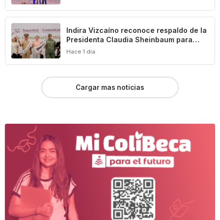
Indira Vizcaíno reconoce respaldo de la
Presidenta Claudia Sheinbaum para
impulsar el desarrollo de Manzanillo y
Hace 1 dia
Colima
Cargar mas noticias