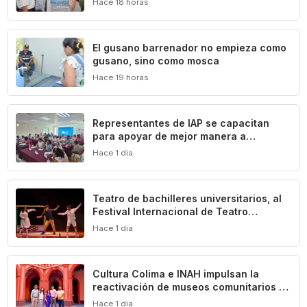
Hace 18 horas
El gusano barrenador no empieza como
gusano, sino como mosca
Hace 19 horas
Representantes de IAP se capacitan
para apoyar de mejor manera a
población vulnerable del estado de
Hace 1 dia
Colima
Teatro de bachilleres universitarios, al
Festival Internacional de Teatro
Universitario de la UNAM
Hace 1 dia
Cultura Colima e INAH impulsan la
reactivación de museos comunitarios en
el estado
Hace 1 dia