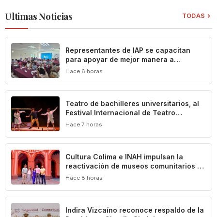
Ultimas Noticias
TODAS
Representantes de IAP se capacitan
para apoyar de mejor manera a
población vulnerable del estado de
Hace 6 horas
Colima
Teatro de bachilleres universitarios, al
Festival Internacional de Teatro
Universitario de la UNAM
Hace 7 horas
Cultura Colima e INAH impulsan la
reactivación de museos comunitarios en
el estado
Hace 8 horas
Indira Vizcaíno reconoce respaldo de la