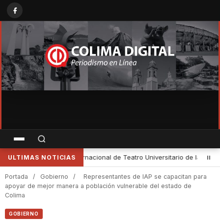
de la UNAM
•
Cultura Colima e INAH impulsan la reactivación de mu
ULTIMAS NOTICIAS
Portada
/
Gobierno
/
Representantes de IAP se capacitan para
apoyar de mejor manera a población vulnerable del estado de
Colima
GOBIERNO