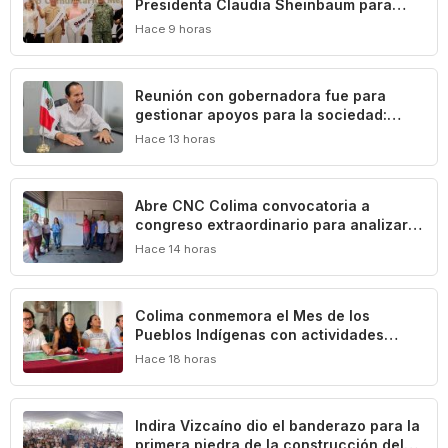
Presidenta Claudia Sheinbaum para
impulsar el desarrollo de Manzanillo y
Hace 9 horas
Colima
Reunión con gobernadora fue para
gestionar apoyos para la sociedad:
Federico Rangel
Hace 13 horas
Abre CNC Colima convocatoria a
congreso extraordinario para analizar
crisis del campo
Hace 14 horas
Colima conmemora el Mes de los
Pueblos Indígenas con actividades
culturales y académicas
Hace 18 horas
Indira Vizcaíno dio el banderazo para la
primera piedra de la construcción del