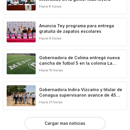
Hace 8 horas
‎Anuncia Tey programa para entrega
gratuita de zapatos escolares
Hace 9 horas
Gobernadora de Colima entregó nueva
cancha de futbol 5 en la colonia La
Reserva de La Villa
Hace 10 horas
Gobernadora Indira Vizcaíno y titular de
Conagua supervisaron avance de 45%
en la construcción del acueducto ‘Agua
Hace 21 horas
para Colima’
Cargar mas noticias