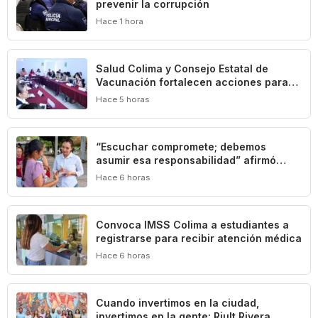
prevenir la corrupción
Hace 1 hora
Salud Colima y Consejo Estatal de
Vacunación fortalecen acciones para
prevenir la tuberculosis
Hace 5 horas
“Escuchar compromete; debemos
asumir esa responsabilidad” afirmó
Mely Romero
Hace 6 horas
Convoca IMSS Colima a estudiantes a
registrarse para recibir atención médica
Hace 6 horas
Cuando invertimos en la ciudad,
invertimos en la gente: Riult Rivera