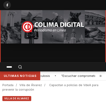
omete; debemos asumir esa responsabilidad” afirmó Mely Romero
•
ULTIMAS NOTICIAS
Portada
/
Villa de Álvarez
/
‎Capacitan a policías de VdeA ‎para
prevenir la corrupción
VILLA DE ÁLVAREZ