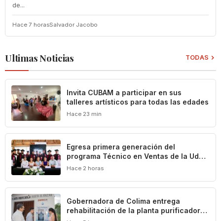
de...
Hace 7 horas
Salvador Jacobo
Ultimas Noticias
TODAS
Invita CUBAM a participar en sus
talleres artísticos para todas las edades
Hace 23 min
Egresa primera generación del
programa Técnico en Ventas de la UdeC
y CIMA Group
Hace 2 horas
Gobernadora de Colima entrega
rehabilitación de la planta purificadora
de agua en Puerta de Ánzar