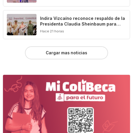
Indira Vizcaíno reconoce respaldo de la
Presidenta Claudia Sheinbaum para
impulsar el desarrollo de Manzanillo y
Hace 21 horas
Colima
Cargar mas noticias