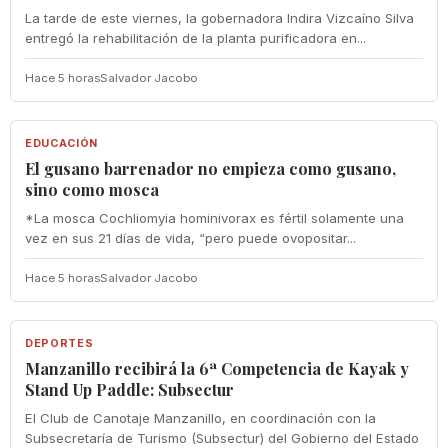
La tarde de este viernes, la gobernadora Indira Vizcaíno Silva
entregó la rehabilitación de la planta purificadora en...
Hace 5 horas
Salvador Jacobo
EDUCACIÓN
EDUCACIÓN
El gusano barrenador no empieza como gusano,
sino como mosca
*La mosca Cochliomyia hominivorax es fértil solamente una
vez en sus 21 días de vida, “pero puede ovopositar...
Hace 5 horas
Salvador Jacobo
DEPORTES
DEPORTES
Manzanillo recibirá la 6ª Competencia de Kayak y
Stand Up Paddle: Subsectur
El Club de Canotaje Manzanillo, en coordinación con la
Subsecretaría de Turismo (Subsectur) del Gobierno del Estado