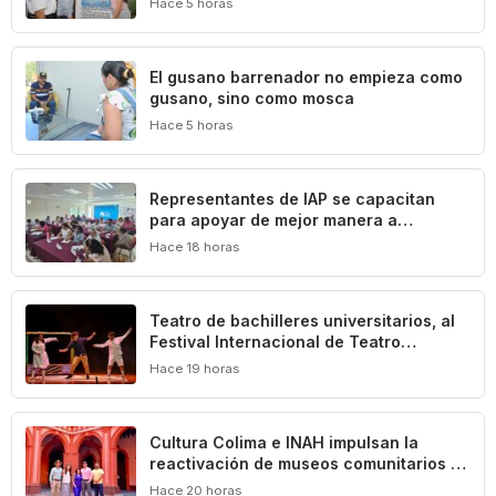
Hace 5 horas
El gusano barrenador no empieza como
gusano, sino como mosca
Hace 5 horas
Representantes de IAP se capacitan
para apoyar de mejor manera a
población vulnerable del estado de
Hace 18 horas
Colima
Teatro de bachilleres universitarios, al
Festival Internacional de Teatro
Universitario de la UNAM
Hace 19 horas
Cultura Colima e INAH impulsan la
reactivación de museos comunitarios en
el estado
Hace 20 horas