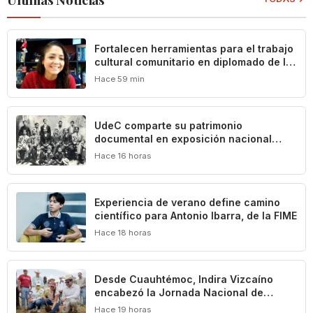
Fortalecen herramientas para el trabajo
cultural comunitario en diplomado de la
UdeC
Hace 59 min
UdeC comparte su patrimonio
documental en exposición nacional
sobre la historia de los títeres en
Hace 16 horas
México
Experiencia de verano define camino
científico para Antonio Ibarra, de la FIME
Hace 18 horas
Desde Cuauhtémoc, Indira Vizcaíno
encabezó la Jornada Nacional de
Reforestación que puso en marcha la
Hace 19 horas