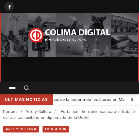
es en México
•
Experiencia de verano define camino científico para
ULTIMAS NOTICIAS
Portada
/
Arte y Cultura
/
Fortalecen herramientas para el trabajo
cultural comunitario en diplomado de la UdeC
ARTE Y CULTURA
EDUCACIÓN