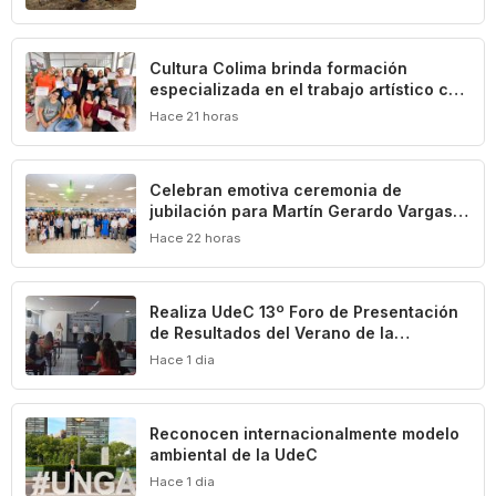
Presidenta Claudia Sheinbaum
Cultura Colima brinda formación
especializada en el trabajo artístico con
las primeras infancias
Hace 21 horas
Celebran emotiva ceremonia de
jubilación para Martín Gerardo Vargas
Elizondo
Hace 22 horas
Realiza UdeC 13º Foro de Presentación
de Resultados del Verano de la
Investigación
Hace 1 dia
Reconocen internacionalmente modelo
ambiental de la UdeC
Hace 1 dia