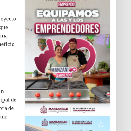
royecto
 que
 una
eficio
ón
ipal de
ora de
ruir