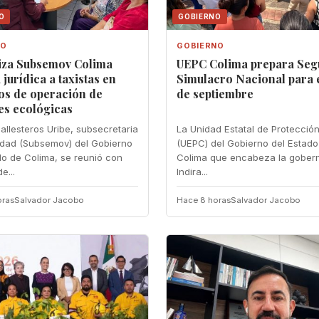
O
GOBIERNO
NO
GOBIERNO
iza Subsemov Colima
UEPC Colima prepara Se
 jurídica a taxistas en
Simulacro Nacional para e
os de operación de
de septiembre
es ecológicas
allesteros Uribe, subsecretaria
La Unidad Estatal de Protección
idad (Subsemov) del Gobierno
(UEPC) del Gobierno del Estado
do de Colima, se reunió con
Colima que encabeza la gober
e...
Indira...
oras
Salvador Jacobo
Hace 8 horas
Salvador Jacobo