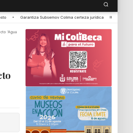
eza jurídica a taxistas en permisos de operación de unidades ecológi
ucto ‘Agua
cto