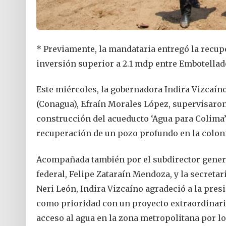
* Previamente, la mandataria entregó la recup
inversión superior a 2.1 mdp entre Embotella
Este miércoles, la gobernadora Indira Vizcaíno
(Conagua), Efraín Morales López, supervisaro
construcción del acueducto ‘Agua para Colima’
recuperación de un pozo profundo en la colon
Acompañada también por el subdirector genera
federal, Felipe Zataraín Mendoza, y la secreta
Neri León, Indira Vizcaíno agradeció a la pre
como prioridad con un proyecto extraordinario 
acceso al agua en la zona metropolitana por l