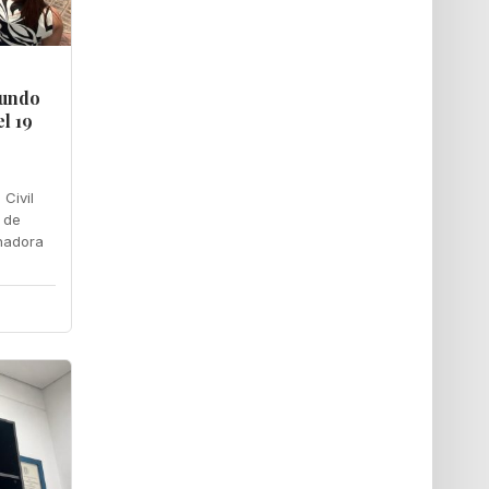
gundo
l 19
 Civil
 de
nadora