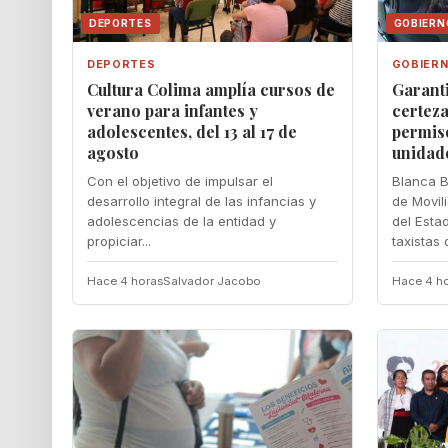
DEPORTES
GOBIERN
DEPORTES
GOBIER
Cultura Colima amplía cursos de
Garant
verano para infantes y
certeza
adolescentes, del 13 al 17 de
permis
agosto
unidad
Con el objetivo de impulsar el
Blanca B
desarrollo integral de las infancias y
de Movil
adolescencias de la entidad y
del Esta
propiciar...
taxistas d
Hace 4 horas
Salvador Jacobo
Hace 4 h