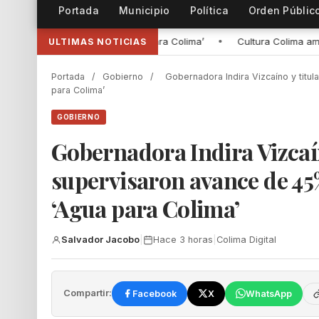
Portada
Municipio
Política
Orden Públic
ma’
•
Cultura Colima amplía cursos de verano para infantes y adole
ULTIMAS NOTICIAS
Portada
/
Gobierno
/
Gobernadora Indira Vizcaíno y titu
para Colima’
GOBIERNO
Gobernadora Indira Vizcaí
supervisaron avance de 45
‘Agua para Colima’
Salvador Jacobo
|
Hace 3 horas
|
Colima Digital
Compartir:
Facebook
X
WhatsApp