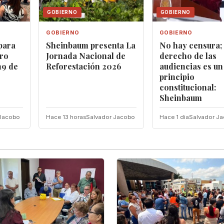
GOBIERNO
GOBIERNO
GOBIERNO
GOBIERNO
para
Sheinbaum presenta La
No hay censura; 
ro
Jornada Nacional de
derecho de las
19 de
Reforestación 2026
audiencias es un
principio
constitucional:
Sheinbaum
 Jacobo
Hace 13 horas
Salvador Jacobo
Hace 1 dia
Salvador J