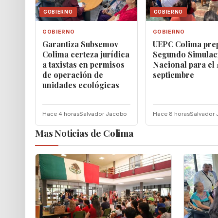
GOBIERNO
GOBIERNO
GOBIERNO
GOBIERNO
Garantiza Subsemov
UEPC Colima pre
Colima certeza jurídica
Segundo Simulac
a taxistas en permisos
Nacional para el 
de operación de
septiembre
unidades ecológicas
Hace 4 horas
Salvador Jacobo
Hace 8 horas
Salvador
Mas Noticias de Colima