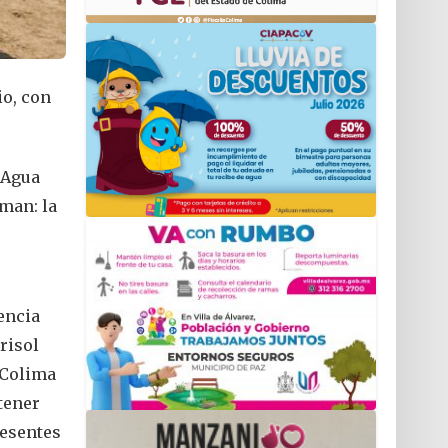
io, con
 Agua
man: la
encia
risol
 Colima
tener
resentes