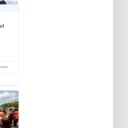
el
acobo