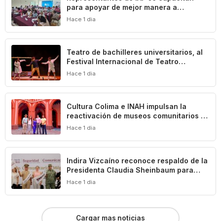
para apoyar de mejor manera a
población vulnerable del estado de
Hace 1 dia
Colima
Teatro de bachilleres universitarios, al
Festival Internacional de Teatro
Universitario de la UNAM
Hace 1 dia
Cultura Colima e INAH impulsan la
reactivación de museos comunitarios en
el estado
Hace 1 dia
Indira Vizcaíno reconoce respaldo de la
Presidenta Claudia Sheinbaum para
impulsar el desarrollo de Manzanillo y
Hace 1 dia
Colima
Cargar mas noticias