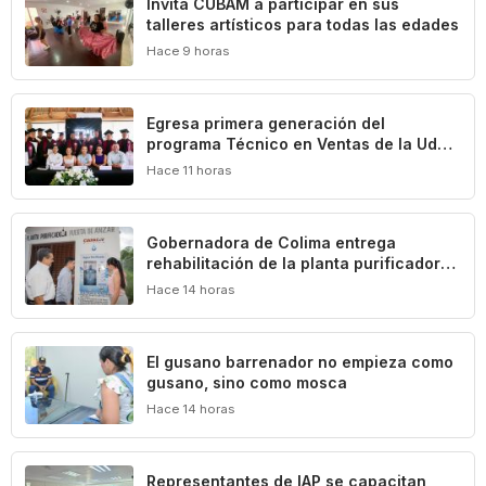
Invita CUBAM a participar en sus
talleres artísticos para todas las edades
Hace 9 horas
Egresa primera generación del
programa Técnico en Ventas de la UdeC
y CIMA Group
Hace 11 horas
Gobernadora de Colima entrega
rehabilitación de la planta purificadora
de agua en Puerta de Ánzar
Hace 14 horas
El gusano barrenador no empieza como
gusano, sino como mosca
Hace 14 horas
Representantes de IAP se capacitan