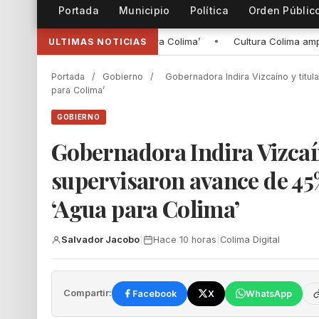
Portada
Municipio
Política
Orden Públic
’
•
Cultura Colima amplía cursos de verano para infantes y adoles
ULTIMAS NOTICIAS
Portada
/
Gobierno
/
Gobernadora Indira Vizcaíno y titu
para Colima’
GOBIERNO
Gobernadora Indira Vizcaí
supervisaron avance de 45
‘Agua para Colima’
Salvador Jacobo
|
Hace 10 horas
|
Colima Digital
Compartir:
Facebook
X
WhatsApp