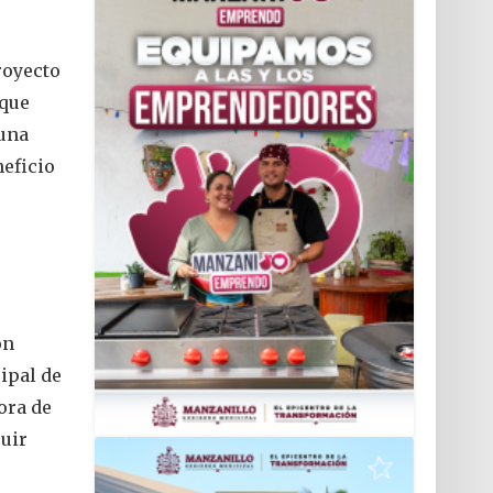
royecto
 que
 una
eficio
ón
ipal de
ora de
ruir