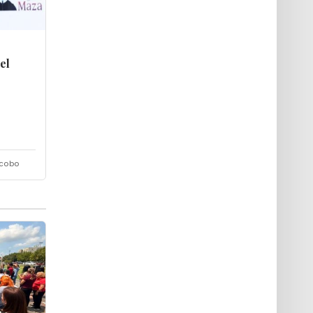
el
acobo