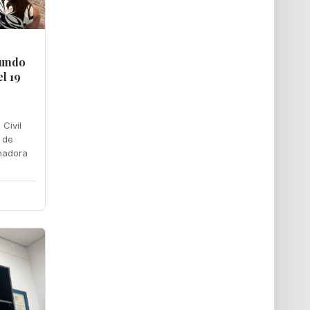
gundo
l 19
 Civil
 de
nadora