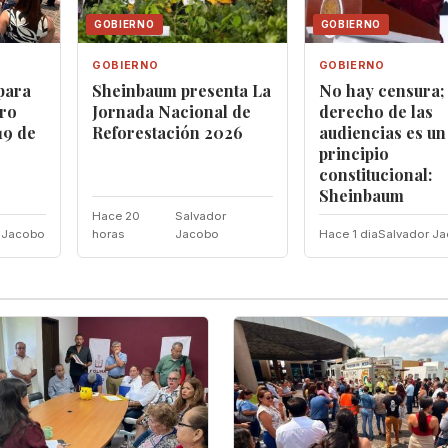
GOBIERNO
GOBIERNO
GOBIERNO
GOBIERNO
para
Sheinbaum presenta La
No hay censura; 
ro
Jornada Nacional de
derecho de las
19 de
Reforestación 2026
audiencias es un
principio
constitucional:
Sheinbaum
Hace 20
Salvador
 Jacobo
horas
Jacobo
Hace 1 dia
Salvador J