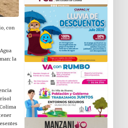
io, con
 Agua
man: la
encia
risol
 Colima
tener
resentes