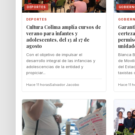
DEPORTES
GOBIERN
DEPORTES
GOBIER
Cultura Colima amplía cursos de
Garant
verano para infantes y
certeza
adolescentes, del 13 al 17 de
permis
agosto
unidad
Con el objetivo de impulsar el
Blanca B
desarrollo integral de las infancias y
de Movil
adolescencias de la entidad y
del Esta
propiciar...
taxistas d
Hace 11 horas
Salvador Jacobo
Hace 11 h