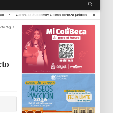
a jurídica a taxistas en permisos de operación de unidades ecológic
ucto ‘Agua
cto