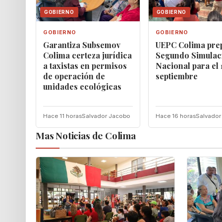
GOBIERNO
GOBIERNO
GOBIERNO
GOBIERNO
Garantiza Subsemov
UEPC Colima pre
Colima certeza jurídica
Segundo Simulac
a taxistas en permisos
Nacional para el 
de operación de
septiembre
unidades ecológicas
Hace 11 horas
Salvador Jacobo
Hace 16 horas
Salvador
Mas Noticias de Colima