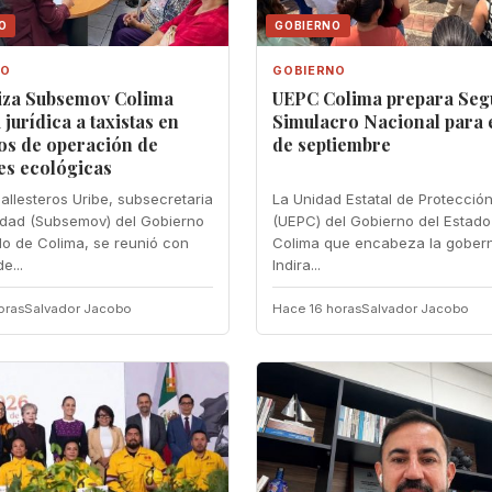
O
GOBIERNO
NO
GOBIERNO
iza Subsemov Colima
UEPC Colima prepara Se
 jurídica a taxistas en
Simulacro Nacional para e
os de operación de
de septiembre
es ecológicas
allesteros Uribe, subsecretaria
La Unidad Estatal de Protección
idad (Subsemov) del Gobierno
(UEPC) del Gobierno del Estado
do de Colima, se reunió con
Colima que encabeza la gober
e...
Indira...
oras
Salvador Jacobo
Hace 16 horas
Salvador Jacobo