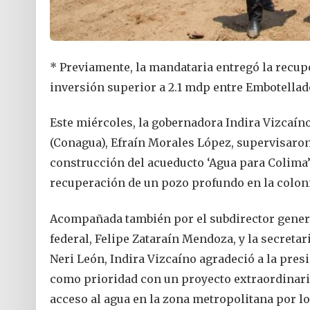
* Previamente, la mandataria entregó la recup
inversión superior a 2.1 mdp entre Embotella
Este miércoles, la gobernadora Indira Vizcaíno
(Conagua), Efraín Morales López, supervisaro
construcción del acueducto ‘Agua para Colima’
recuperación de un pozo profundo en la colon
Acompañada también por el subdirector genera
federal, Felipe Zataraín Mendoza, y la secreta
Neri León, Indira Vizcaíno agradeció a la pre
como prioridad con un proyecto extraordinario 
acceso al agua en la zona metropolitana por l