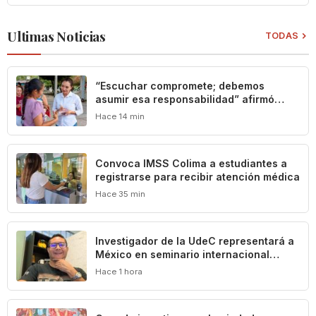
Ultimas Noticias
TODAS
“Escuchar compromete; debemos
asumir esa responsabilidad” afirmó
Mely Romero
Hace 14 min
Convoca IMSS Colima a estudiantes a
registrarse para recibir atención médica
Hace 35 min
Investigador de la UdeC representará a
México en seminario internacional
sobre agua, medio ambiente y geotecnia
Hace 1 hora