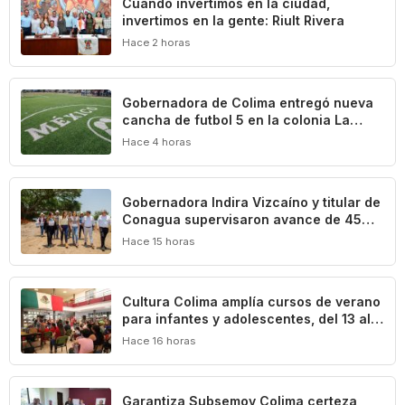
Cuando invertimos en la ciudad,
invertimos en la gente: Riult Rivera
Hace 2 horas
Gobernadora de Colima entregó nueva
cancha de futbol 5 en la colonia La
Reserva de La Villa
Hace 4 horas
Gobernadora Indira Vizcaíno y titular de
Conagua supervisaron avance de 45%
en la construcción del acueducto ‘Agua
Hace 15 horas
para Colima’
Cultura Colima amplía cursos de verano
para infantes y adolescentes, del 13 al
17 de agosto
Hace 16 horas
Garantiza Subsemov Colima certeza