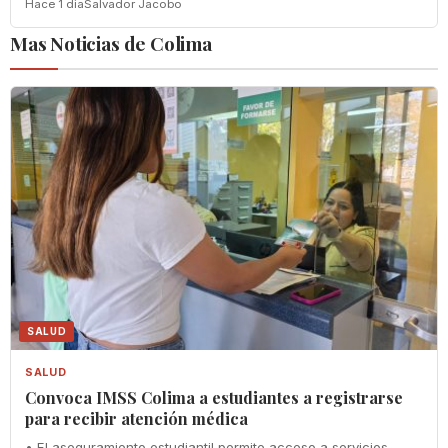
Hace 1 dia
Salvador Jacobo
Mas Noticias de Colima
SALUD
SALUD
Convoca IMSS Colima a estudiantes a registrarse
para recibir atención médica
• El aseguramiento estudiantil permite acceso a servicios