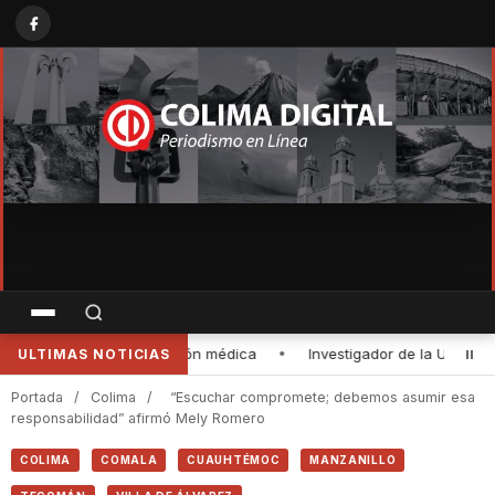
 UdeC representará a México en seminario internacional sobre agua, m
ULTIMAS NOTICIAS
Portada
/
Colima
/
“Escuchar compromete; debemos asumir esa
responsabilidad” afirmó Mely Romero
COLIMA
COMALA
CUAUHTÉMOC
MANZANILLO