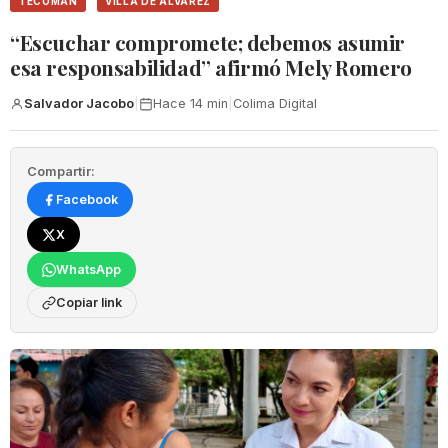
TECOMÁN
VILLA DE ÁLVAREZ
“Escuchar compromete; debemos asumir
esa responsabilidad” afirmó Mely Romero
Salvador Jacobo
|
Hace 14 min
|
Colima Digital
Compartir:
Facebook
X
WhatsApp
Copiar link