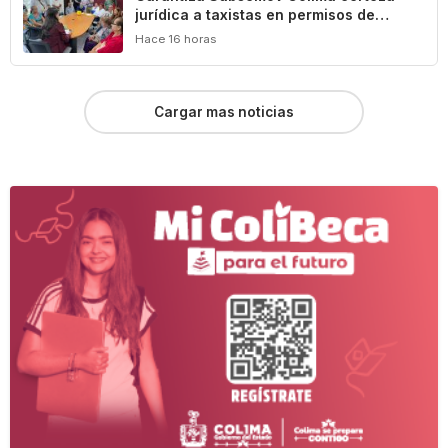
jurídica a taxistas en permisos de
operación de unidades ecológicas
Hace 16 horas
Cargar mas noticias