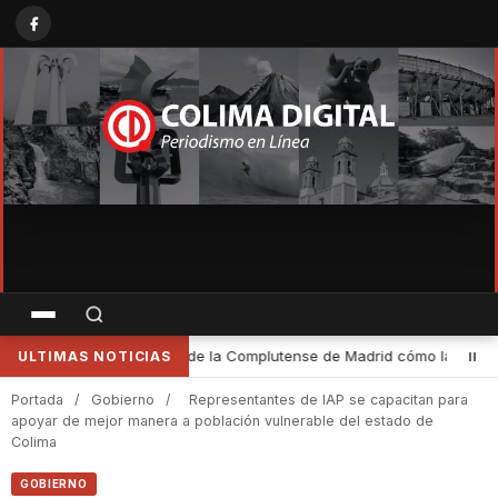
drid cómo las leyes definen y limitan el patrimonio cultural de Colim
ULTIMAS NOTICIAS
Portada
/
Gobierno
/
Representantes de IAP se capacitan para
apoyar de mejor manera a población vulnerable del estado de
Colima
GOBIERNO