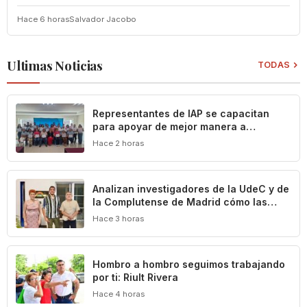
Hace 6 horas
Salvador Jacobo
Ultimas Noticias
TODAS
Representantes de IAP se capacitan
para apoyar de mejor manera a
población vulnerable del estado de
Hace 2 horas
Colima
Analizan investigadores de la UdeC y de
la Complutense de Madrid cómo las
leyes definen y limitan el patrimonio
Hace 3 horas
cultural de Colima
Hombro a hombro seguimos trabajando
por ti: Riult Rivera
Hace 4 horas