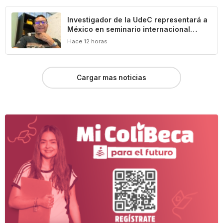
Investigador de la UdeC representará a
México en seminario internacional
sobre agua, medio ambiente y geotecnia
Hace 12 horas
Cargar mas noticias