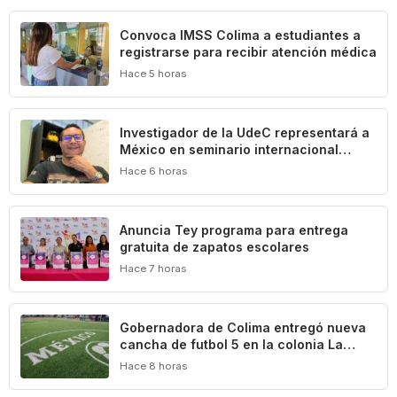
Convoca IMSS Colima a estudiantes a
registrarse para recibir atención médica
Hace 5 horas
Investigador de la UdeC representará a
México en seminario internacional
sobre agua, medio ambiente y geotecnia
Hace 6 horas
‎Anuncia Tey programa para entrega
gratuita de zapatos escolares
Hace 7 horas
Gobernadora de Colima entregó nueva
cancha de futbol 5 en la colonia La
Reserva de La Villa
Hace 8 horas