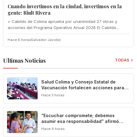
Cuando invertimos en la ciudad, invertimos en la
gente: Riult Rivera
+ Cabildo de Colima aprueba por unanimidad 27 obras y
acciones del Programa Operativo Anual 2026 El Cabildo...
Hace 6 horas
Salvador Jacobo
Ultimas Noticias
TODAS
Salud Colima y Consejo Estatal de
Vacunación fortalecen acciones para
prevenir la tuberculosis
Hace 3 horas
“Escuchar compromete; debemos
asumir esa responsabilidad” afirmó
Mely Romero
Hace 4 horas