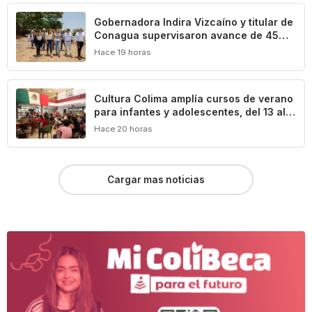
Gobernadora Indira Vizcaíno y titular de
Conagua supervisaron avance de 45%
en la construcción del acueducto ‘Agua
Hace 19 horas
para Colima’
Cultura Colima amplía cursos de verano
para infantes y adolescentes, del 13 al
17 de agosto
Hace 20 horas
Cargar mas noticias