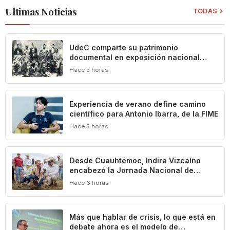
Ultimas Noticias
TODAS
UdeC comparte su patrimonio
documental en exposición nacional
sobre la historia de los títeres en
Hace 3 horas
México
Experiencia de verano define camino
científico para Antonio Ibarra, de la FIME
Hace 5 horas
Desde Cuauhtémoc, Indira Vizcaíno
encabezó la Jornada Nacional de
Reforestación que puso en marcha la
Hace 6 horas
Presidenta Claudia Sheinbaum
Más que hablar de crisis, lo que está en
debate ahora es el modelo de