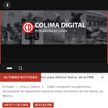
FIME
•
Desde Cuauhtémoc, Indira Vizcaíno encabezó la Jornada N
ULTIMAS NOTICIAS
Portada
/
Arte y Cultura
/
UdeC comparte su patrimonio
documental en exposición nacional sobre la historia de los títeres en
México
ARTE Y CULTURA
EDUCACIÓN