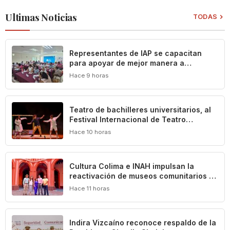
Ultimas Noticias
TODAS
Representantes de IAP se capacitan
para apoyar de mejor manera a
población vulnerable del estado de
Hace 9 horas
Colima
Teatro de bachilleres universitarios, al
Festival Internacional de Teatro
Universitario de la UNAM
Hace 10 horas
Cultura Colima e INAH impulsan la
reactivación de museos comunitarios en
el estado
Hace 11 horas
Indira Vizcaíno reconoce respaldo de la