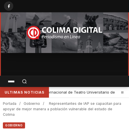
e la UNAM
•
Cultura Colima e INAH impulsan la reactivación de mus
ULTIMAS NOTICIAS
Portada
/
Gobierno
/
Representantes de IAP se capacitan para
apoyar de mejor manera a población vulnerable del estado de
Colima
GOBIERNO