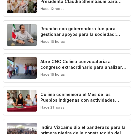
Presidenta Claudia Sheinbaum para
impulsar el desarrollo de Manzanillo y
Hace 12 horas
Colima
Reunión con gobernadora fue para
gestionar apoyos para la sociedad:
Federico Rangel
Hace 16 horas
Abre CNC Colima convocatoria a
congreso extraordinario para analizar
crisis del campo
Hace 16 horas
Colima conmemora el Mes de los
Pueblos Indígenas con actividades
culturales y académicas
Hace 21 horas
Indira Vizcaíno dio el banderazo para la
primera piedra de la construcción del