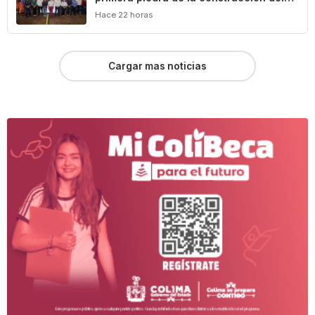
Centro Comunitario ‘México Imparable’
Hace 22 horas
en Colima
Cargar mas noticias