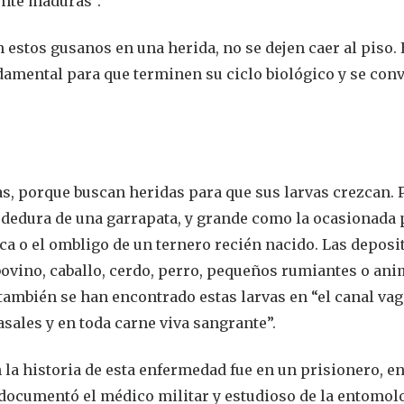
nte maduras”.
an estos gusanos en una herida, no se dejen caer al piso. 
damental para que terminen su ciclo biológico y se con
, porque buscan heridas para que sus larvas crezcan. 
dedura de una garrapata, y grande como la ocasionada 
a o el ombligo de un ternero recién nacido. Las deposi
ovino, caballo, cerdo, perro, pequeños rumiantes o ani
también se han encontrado estas larvas en “el canal vag
asales y en toda carne viva sangrante”.
la historia de esta enfermedad fue en un prisionero, en
a documentó el médico militar y estudioso de la entomol