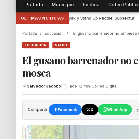
Portada
Municipio
Política
Orden Públic
ak y Stand Up Paddle: Subsectur
•
Representantes de IAP se capac
ULTIMAS NOTICIAS
Portada
/
Educación
/
El gusano barrenador no empieza
EDUCACIÓN
SALUD
El gusano barrenador no 
mosca
Salvador Jacobo
|
Hace 12 min
|
Colima Digital
Compartir:
Facebook
X
WhatsApp