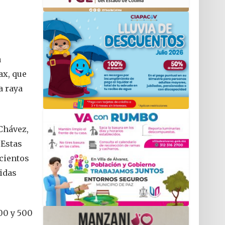
a
ax, que
a raya
Chávez,
 Estas
 cientos
idas
00 y 500