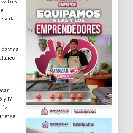
rva tres
se
e vida”.
 de vida,
 blanco
esan
 y 17
e la
 emerge
a