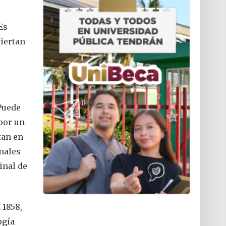
Es
viertan
Puede
por un
tan en
males
inal de
 1858,
ogía