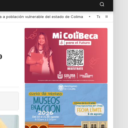
de Colima
•
Teatro de bachilleres universitarios, al Festival Intern
o