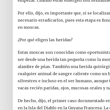
empezar. Cuando éstas emergen son sexualme
Por ello, dijo, es importante que, si se localiz
necesario erradicarlos, pues esta etapa es fun
en moscas.
¿Por qué eligen las heridas?
Estas moscas son conocidas como oportunistas
ser desde una herida tan pequeña como la mor
alambre de púas. También una herida quirúrgic
cualquier animal de sangre caliente como un b
silvestres e incluso en el ser humano, aunque 
vacas recién paridas, ojos, mucosas orales y n
De hecho, dijo, el primer caso documentado en 
en la Isla del Diablo en la Guyana Francesa. L