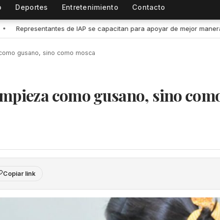
o
Deportes
Entretenimiento
Contacto
itan para apoyar de mejor manera a población vulnerable del estado 
 como gusano, sino como mosca
empieza como gusano, sino com
Copiar link