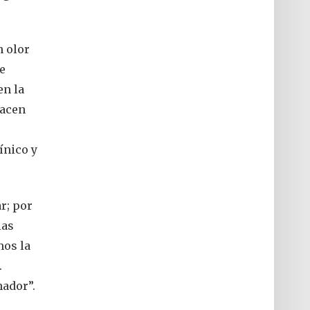
n olor
e
en la
hacen
ínico y
r; por
las
mos la
.
nador”.