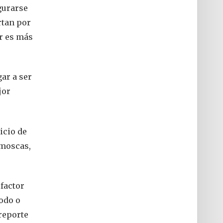
gurarse
rtan por
r es más
ar a ser
jor
icio de
 moscas,
 factor
yodo o
 reporte