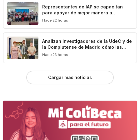
Representantes de IAP se capacitan
para apoyar de mejor manera a
población vulnerable del estado de
Hace 22 horas
Colima
Analizan investigadores de la UdeC y de
la Complutense de Madrid cómo las
leyes definen y limitan el patrimonio
Hace 23 horas
cultural de Colima
Cargar mas noticias