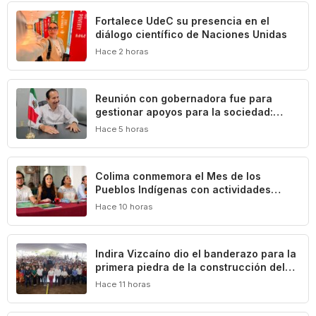
Fortalece UdeC su presencia en el
diálogo científico de Naciones Unidas
Hace 2 horas
Reunión con gobernadora fue para
gestionar apoyos para la sociedad:
Federico Rangel
Hace 5 horas
Colima conmemora el Mes de los
Pueblos Indígenas con actividades
culturales y académicas
Hace 10 horas
Indira Vizcaíno dio el banderazo para la
primera piedra de la construcción del
Centro Comunitario ‘México Imparable’
Hace 11 horas
en Colima