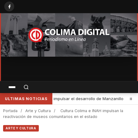
y Colima
•
Fortalece UdeC su presencia en el diálogo científico 
ULTIMAS NOTICIAS
Portada
/
Arte y Cultura
/
Cultura Colima e INAH impulsan la
reactivación de museos comunitarios en el estado
ARTE Y CULTURA