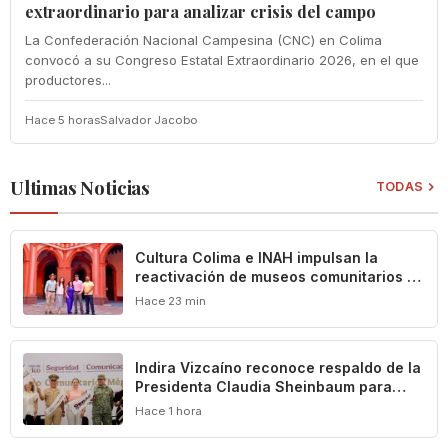
extraordinario para analizar crisis del campo
La Confederación Nacional Campesina (CNC) en Colima
convocó a su Congreso Estatal Extraordinario 2026, en el que
productores...
Hace 5 horas
Salvador Jacobo
Ultimas Noticias
TODAS
Cultura Colima e INAH impulsan la
reactivación de museos comunitarios en
el estado
Hace 23 min
Indira Vizcaíno reconoce respaldo de la
Presidenta Claudia Sheinbaum para
impulsar el desarrollo de Manzanillo y
Hace 1 hora
Colima