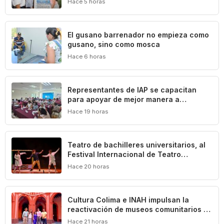
Hace 5 horas
El gusano barrenador no empieza como
gusano, sino como mosca
Hace 6 horas
Representantes de IAP se capacitan
para apoyar de mejor manera a
población vulnerable del estado de
Hace 19 horas
Colima
Teatro de bachilleres universitarios, al
Festival Internacional de Teatro
Universitario de la UNAM
Hace 20 horas
Cultura Colima e INAH impulsan la
reactivación de museos comunitarios en
el estado
Hace 21 horas