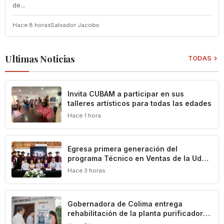
de...
Hace 8 horas
Salvador Jacobo
Ultimas Noticias
TODAS
Invita CUBAM a participar en sus
talleres artísticos para todas las edades
Hace 1 hora
Egresa primera generación del
programa Técnico en Ventas de la UdeC
y CIMA Group
Hace 3 horas
Gobernadora de Colima entrega
rehabilitación de la planta purificadora
de agua en Puerta de Ánzar