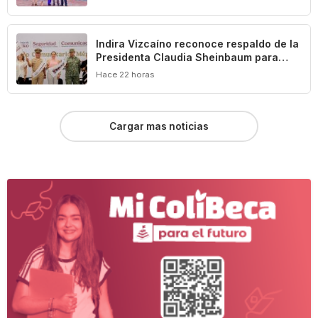
Indira Vizcaíno reconoce respaldo de la
Presidenta Claudia Sheinbaum para
impulsar el desarrollo de Manzanillo y
Hace 22 horas
Colima
Cargar mas noticias