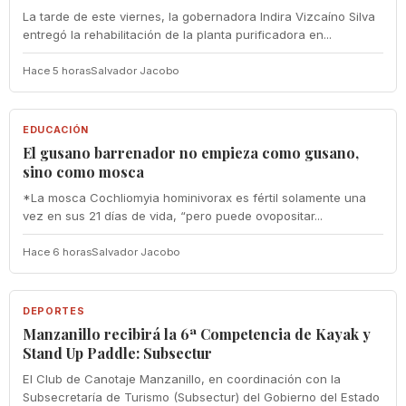
La tarde de este viernes, la gobernadora Indira Vizcaíno Silva
entregó la rehabilitación de la planta purificadora en...
Hace 5 horas
Salvador Jacobo
EDUCACIÓN
EDUCACIÓN
El gusano barrenador no empieza como gusano,
sino como mosca
*La mosca Cochliomyia hominivorax es fértil solamente una
vez en sus 21 días de vida, “pero puede ovopositar...
Hace 6 horas
Salvador Jacobo
DEPORTES
DEPORTES
Manzanillo recibirá la 6ª Competencia de Kayak y
Stand Up Paddle: Subsectur
El Club de Canotaje Manzanillo, en coordinación con la
Subsecretaría de Turismo (Subsectur) del Gobierno del Estado