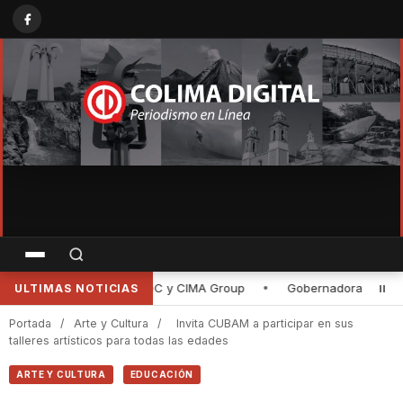
Gobernadora de Colima entrega rehabilitación de la planta purificado
ULTIMAS NOTICIAS
Portada
/
Arte y Cultura
/
Invita CUBAM a participar en sus
talleres artísticos para todas las edades
ARTE Y CULTURA
EDUCACIÓN