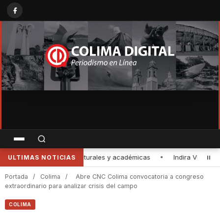
zcaíno dio el banderazo para la primera piedra de la construcción del
ULTIMAS NOTICIAS
Portada
/
Colima
/
Abre CNC Colima convocatoria a congreso
extraordinario para analizar crisis del campo
COLIMA