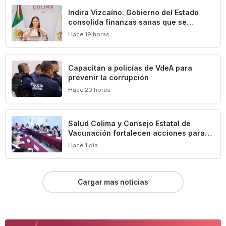
Indira Vizcaíno: Gobierno del Estado
consolida finanzas sanas que se
traducen en beneficios para las y los
Hace 19 horas
colimenses
‎Capacitan a policías de VdeA ‎para
prevenir la corrupción
Hace 20 horas
Salud Colima y Consejo Estatal de
Vacunación fortalecen acciones para
prevenir la tuberculosis
Hace 1 dia
Cargar mas noticias