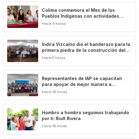
Colima conmemora el Mes de los
Pueblos Indígenas con actividades
culturales y académicas
Hace 4 horas
Indira Vizcaíno dio el banderazo para la
primera piedra de la construcción del
Centro Comunitario ‘México Imparable’
Hace 5 horas
en Colima
Representantes de IAP se capacitan
para apoyar de mejor manera a
población vulnerable del estado de
Hace 16 horas
Colima
Hombro a hombro seguimos trabajando
por ti: Riult Rivera
Hace 18 horas