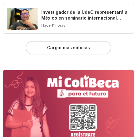
Investigador de la UdeC representará a
México en seminario internacional
sobre agua, medio ambiente y geotecnia
Hace 11 horas
Cargar mas noticias