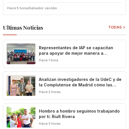
Hace 5 horas
Salvador Jacobo
Ultimas Noticias
TODAS
Representantes de IAP se capacitan
para apoyar de mejor manera a
población vulnerable del estado de
Hace 1 hora
Colima
Analizan investigadores de la UdeC y de
la Complutense de Madrid cómo las
leyes definen y limitan el patrimonio
Hace 2 horas
cultural de Colima
Hombro a hombro seguimos trabajando
por ti: Riult Rivera
Hace 3 horas