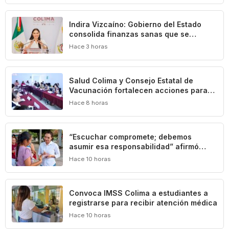
Indira Vizcaíno: Gobierno del Estado
consolida finanzas sanas que se
traducen en beneficios para las y los
Hace 3 horas
colimenses
Salud Colima y Consejo Estatal de
Vacunación fortalecen acciones para
prevenir la tuberculosis
Hace 8 horas
“Escuchar compromete; debemos
asumir esa responsabilidad” afirmó
Mely Romero
Hace 10 horas
Convoca IMSS Colima a estudiantes a
registrarse para recibir atención médica
Hace 10 horas