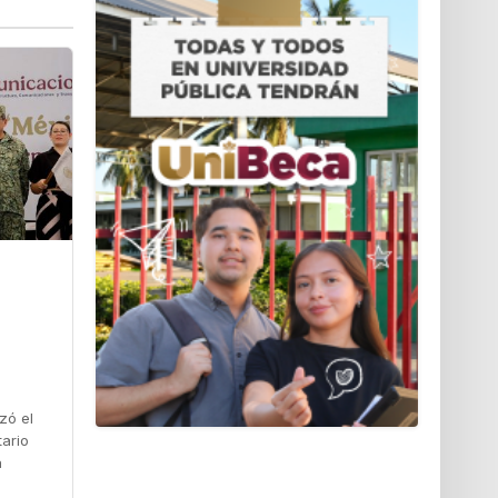
zó el
tario
a