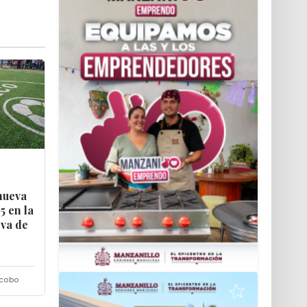
nueva
5 en la
rva de
acobo