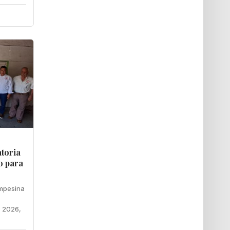
toria
o para
mpesina
o 2026,