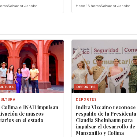
oras
Salvador Jacobo
Hace 16 horas
Salvador Jacobo
CULTURA
DEPORTES
CULTURA
DEPORTES
a Colima e INAH impulsan
Indira Vizcaíno reconoce
tivación de museos
respaldo de la Presidenta
arios en el estado
Claudia Sheinbaum para
impulsar el desarrollo de
Manzanillo y Colima