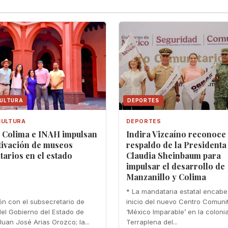
CULTURA
DEPORTES
CULTURA
DEPORTES
a Colima e INAH impulsan
Indira Vizcaíno reconoce
tivación de museos
respaldo de la Presidenta
arios en el estado
Claudia Sheinbaum para
impulsar el desarrollo de
Manzanillo y Colima
* La mandataria estatal encabe
ón con el subsecretario de
inicio del nuevo Centro Comuni
del Gobierno del Estado de
‘México Imparable’ en la coloni
Juan José Arias Orozco; la...
Terraplena del...