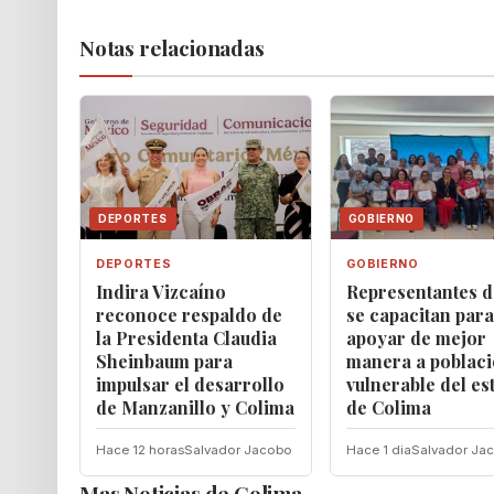
Notas relacionadas
DEPORTES
GOBIERNO
DEPORTES
GOBIERNO
Indira Vizcaíno
Representantes d
reconoce respaldo de
se capacitan para
la Presidenta Claudia
apoyar de mejor
Sheinbaum para
manera a poblac
impulsar el desarrollo
vulnerable del es
de Manzanillo y Colima
de Colima
Hace 12 horas
Salvador Jacobo
Hace 1 dia
Salvador Ja
Mas Noticias de Colima