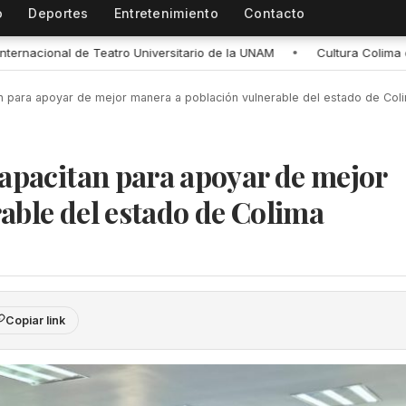
o
Deportes
Entretenimiento
Contacto
NAM
•
Cultura Colima e INAH impulsan la reactivación de museos co
n para apoyar de mejor manera a población vulnerable del estado de Col
capacitan para apoyar de mejor
able del estado de Colima
Copiar link