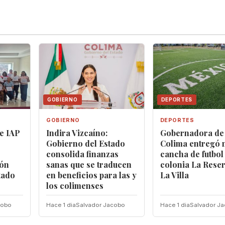
GOBIERNO
DEPORTES
GOBIERNO
DEPORTES
e IAP
Indira Vizcaíno:
Gobernadora de
Gobierno del Estado
Colima entregó 
consolida finanzas
cancha de futbol 
ión
sanas que se traducen
colonia La Rese
tado
en beneficios para las y
La Villa
los colimenses
cobo
Hace 1 dia
Salvador Jacobo
Hace 1 dia
Salvador J