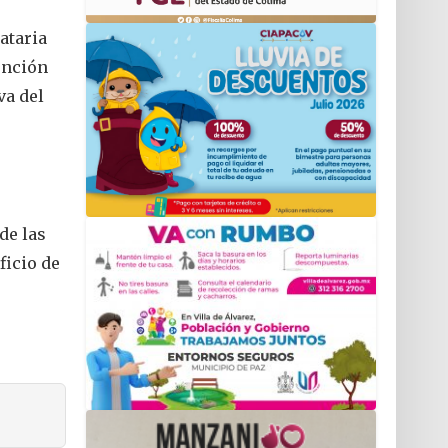
ataria
ención
va del
de las
ficio de