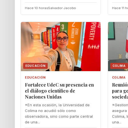
Hace 10 horas
Salvador Jacobo
Hace 11 h
EDUCACIÓN
COLIMA
EDUCACIÓN
COLIMA
Fortalece UdeC su presencia en
Reunió
el diálogo científico de
para ge
Naciones Unidas
socied
*En esta ocasión, la Universidad de
*Gestion
Colima no acudió sólo como
asegura 
observadora, sino como parte central
Colima, I
de una...
una...