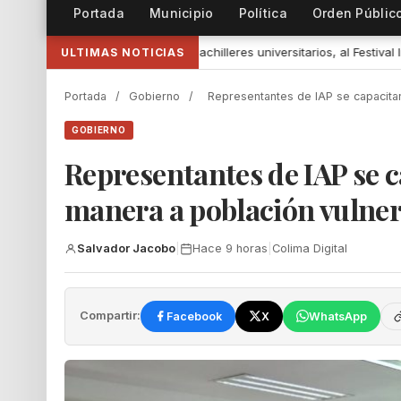
Portada
Municipio
Política
Orden Públic
universitarios, al Festival Internacional de Teatro Universitario de la U
ULTIMAS NOTICIAS
Portada
/
Gobierno
/
Representantes de IAP se capacita
GOBIERNO
Representantes de IAP se 
manera a población vulner
Salvador Jacobo
|
Hace 9 horas
|
Colima Digital
Compartir:
Facebook
X
WhatsApp