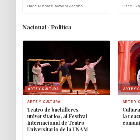
Hace 13 horas
Salvador Jacobo
Hace 16 h
Nacional / Politica
ARTE Y CULTURA
ARTE Y 
ARTE Y CULTURA
ARTE Y 
Teatro de bachilleres
Cultur
universitarios, al Festival
la reac
Internacional de Teatro
comunit
Universitario de la UNAM