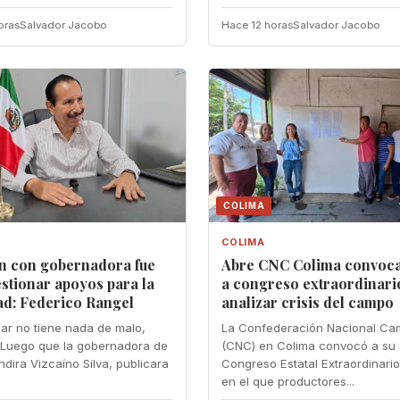
oras
Salvador Jacobo
Hace 12 horas
Salvador Jacobo
COLIMA
COLIMA
n con gobernadora fue
Abre CNC Colima convoca
stionar apoyos para la
a congreso extraordinari
ad: Federico Rangel
analizar crisis del campo
ar no tiene nada de malo,
La Confederación Nacional Ca
Luego que la gobernadora de
(CNC) en Colima convocó a su
ndira Vizcaíno Silva, publicara
Congreso Estatal Extraordinari
en el que productores...