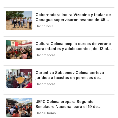
Gobernadora Indira Vizcaíno y titular de
Conagua supervisaron avance de 45%
en la construcción del acueducto ‘Agua
Hace 1 hora
para Colima’
Cultura Colima amplía cursos de verano
para infantes y adolescentes, del 13 al
17 de agosto
Hace 2 horas
Garantiza Subsemov Colima certeza
jurídica a taxistas en permisos de
operación de unidades ecológicas
Hace 2 horas
UEPC Colima prepara Segundo
Simulacro Nacional para el 19 de
septiembre
Hace 6 horas