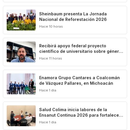
Sheinbaum presenta La Jornada
Nacional de Reforestación 2026
Hace 10 horas
Recibirá apoyo federal proyecto
científico de universitario sobre género,
diversidad sexual y trabajo en el turismo
Hace 11 horas
Enamora Grupo Cantares a Coalcomán
de Vázquez Pallares, en Michoacán
Hace 1 dia
Salud Colima inicia labores de la
Ensanut Continua 2026 para fortalecer
las políticas en beneficio de la
Hace 1 dia
población