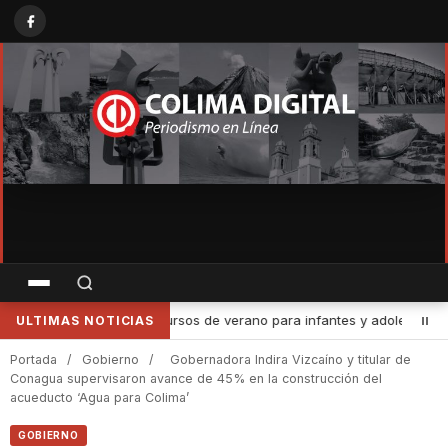
ntes, del 13 al 17 de agosto
•
Garantiza Subsemov Colima certeza
ULTIMAS NOTICIAS
Portada
/
Gobierno
/
Gobernadora Indira Vizcaíno y titular de
Conagua supervisaron avance de 45% en la construcción del
acueducto ‘Agua para Colima’
GOBIERNO