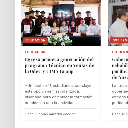
EDUCACIÓN
GOBIERN
EDUCACIÓN
GOBIER
Egresa primera generación del
Gobern
programa Técnico en Ventas de
rehabil
la UdeC y CIMA Group
purific
de Ánz
*Un total de 13 estudiantes concluyó
La tarde 
esta opción semiescolarizada,
gobernad
diseñada para combinar la formación
entregó l
académica con la actividad...
purificad
Hace 15 horas
Salvador Jacobo
Hace 17 h