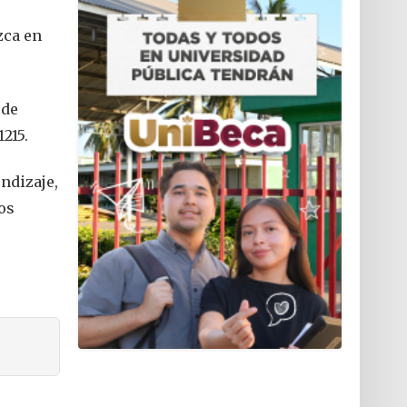
zca en
 de
215.
ndizaje,
los