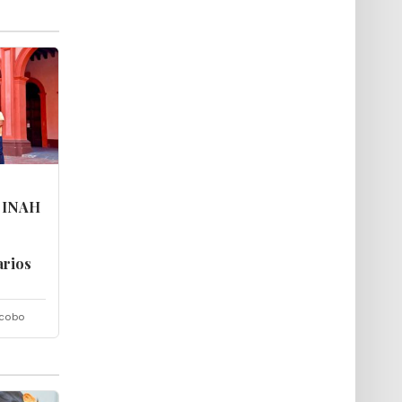
e INAH
rios
acobo