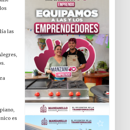
los
ía las
Alegres,
os.
ara
 piano,
único es