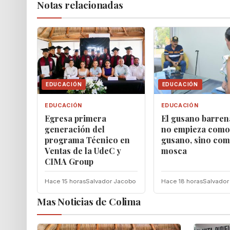
Notas relacionadas
EDUCACIÓN
EDUCACIÓN
EDUCACIÓN
EDUCACIÓN
Egresa primera
El gusano barre
generación del
no empieza como
programa Técnico en
gusano, sino co
Ventas de la UdeC y
mosca
CIMA Group
Hace 15 horas
Salvador Jacobo
Hace 18 horas
Salvador
Mas Noticias de Colima