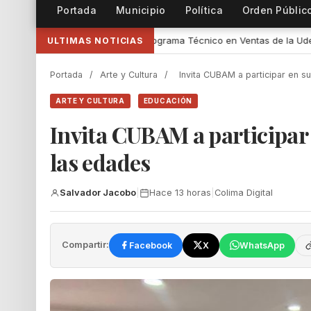
Portada
Municipio
Política
Orden Públic
ama Técnico en Ventas de la UdeC y CIMA Group
•
Gobernadora de 
ULTIMAS NOTICIAS
Portada
/
Arte y Cultura
/
Invita CUBAM a participar en su
ARTE Y CULTURA
EDUCACIÓN
Invita CUBAM a participar e
las edades
Salvador Jacobo
|
Hace 13 horas
|
Colima Digital
Compartir:
Facebook
X
WhatsApp