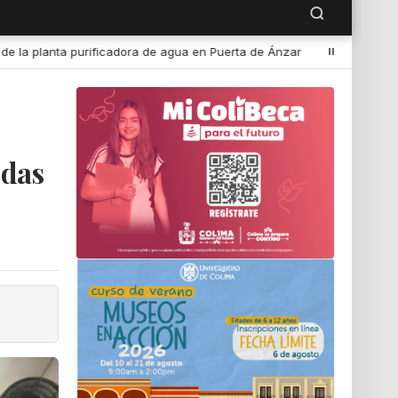
uerta de Ánzar
•
El gusano barrenador no empieza como gusano,
odas