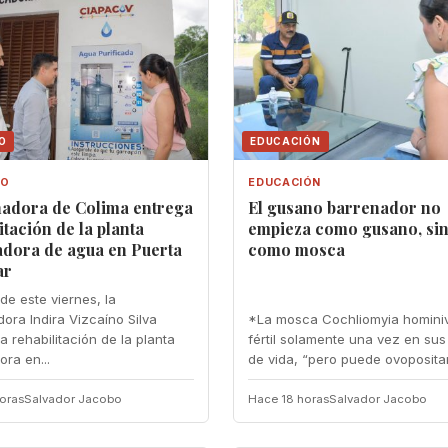
O
EDUCACIÓN
NO
EDUCACIÓN
adora de Colima entrega
El gusano barrenador no
itación de la planta
empieza como gusano, si
adora de agua en Puerta
como mosca
ar
de este viernes, la
ora Indira Vizcaíno Silva
*La mosca Cochliomyia homini
a rehabilitación de la planta
fértil solamente una vez en sus
ora en...
de vida, “pero puede ovopositar.
oras
Salvador Jacobo
Hace 18 horas
Salvador Jacobo