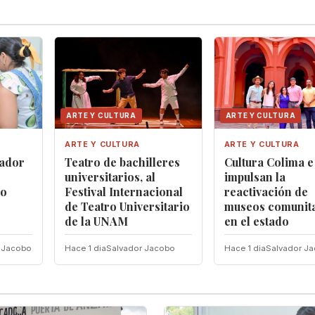
ARTE Y CULTURA
ARTE Y CULTURA
ARTE Y CULTURA
ARTE Y CULTURA
nador
Teatro de bachilleres
Cultura Colima 
universitarios, al
impulsan la
mo
Festival Internacional
reactivación de
de Teatro Universitario
museos comunita
de la UNAM
en el estado
 Jacobo
Hace 1 dia
Salvador Jacobo
Hace 1 dia
Salvador J