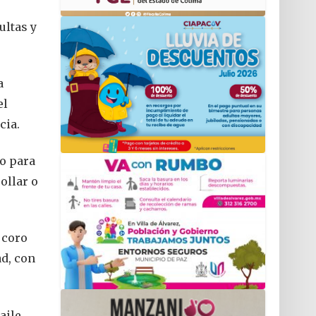
ultas y
a
el
cia.
to para
ollar o
, coro
ad, con
aile