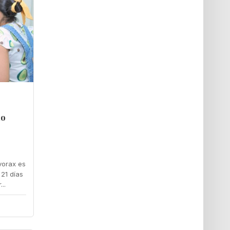
no
vorax es
 21 días
..