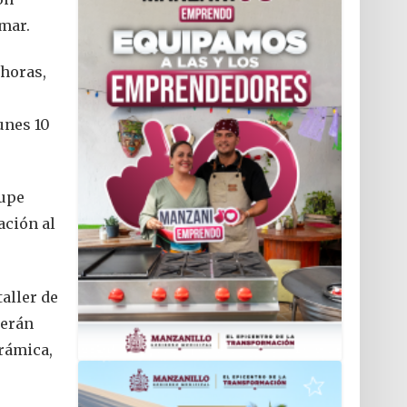
omar.
 horas,
lunes 10
lupe
ación al
taller de
cerán
erámica,