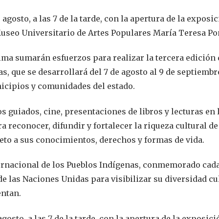
gosto, a las 7 de la tarde, con la apertura de la exposi
 Museo Universitario de Artes Populares María Teresa P
ima sumarán esfuerzos para realizar la tercera edición 
, que se desarrollará del 7 de agosto al 9 de septiembr
nicipios y comunidades del estado.
os guiados, cine, presentaciones de libros y lecturas en
 reconocer, difundir y fortalecer la riqueza cultural de
eto a sus conocimientos, derechos y formas de vida.
nternacional de los Pueblos Indígenas, conmemorado cada
e las Naciones Unidas para visibilizar su diversidad cul
entan.
osto, a las 7 de la tarde, con la apertura de la exposici