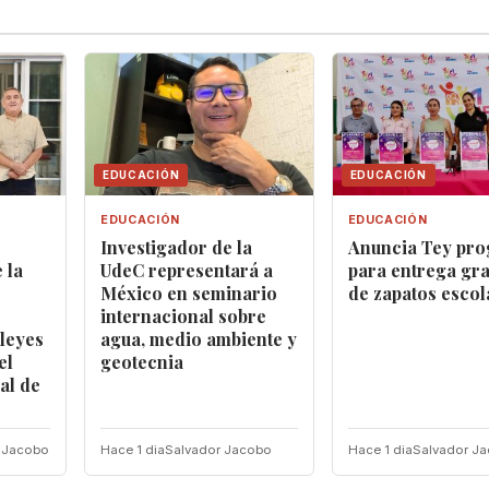
EDUCACIÓN
EDUCACIÓN
EDUCACIÓN
EDUCACIÓN
Investigador de la
‎Anuncia Tey pr
 la
UdeC representará a
para entrega gra
México en seminario
de zapatos escol
internacional sobre
leyes
agua, medio ambiente y
el
geotecnia
al de
 Jacobo
Hace 1 dia
Salvador Jacobo
Hace 1 dia
Salvador J