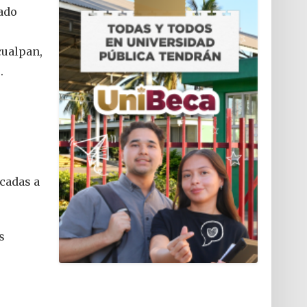
tado
cualpan,
.
icadas a
s