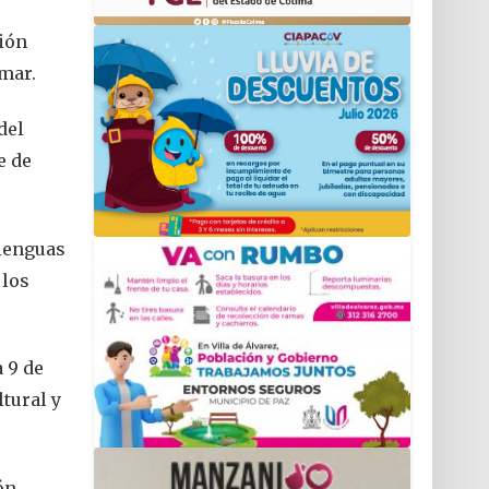
ción
omar.
del
e de
 lenguas
 los
 9 de
tural y
ón