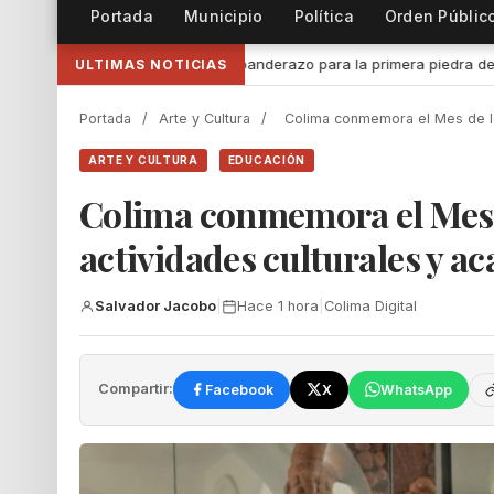
Portada
Municipio
Política
Orden Públic
azo para la primera piedra de la construcción del Centro Comunitario ‘
ULTIMAS NOTICIAS
Portada
/
Arte y Cultura
/
Colima conmemora el Mes de lo
ARTE Y CULTURA
EDUCACIÓN
Colima conmemora el Mes 
actividades culturales y a
Salvador Jacobo
|
Hace 1 hora
|
Colima Digital
Compartir:
Facebook
X
WhatsApp