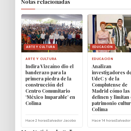
Notas relacionadas
ARTE Y CULTURA
EDUCACIÓN
ARTE Y CULTURA
EDUCACIÓN
Indira Vizcaíno dio el
Analizan
banderazo para la
investigadores de
primera piedra de la
UdeC y de la
construcción del
Complutense de
Centro Comunitario
Madrid cómo las 
‘México Imparable’ en
definen y limitan 
Colima
patrimonio cultur
Colima
Hace 2 horas
Salvador Jacobo
Hace 14 horas
Salvador