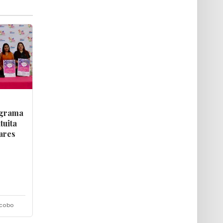
ograma
tuita
ares
acobo