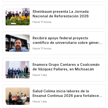
Sheinbaum presenta La Jornada
Nacional de Reforestación 2026
Hace 11 horas
Recibirá apoyo federal proyecto
científico de universitario sobre género,
diversidad sexual y trabajo en el turismo
Hace 11 horas
Enamora Grupo Cantares a Coalcomán
de Vázquez Pallares, en Michoacán
Hace 1 dia
Salud Colima inicia labores de la
Ensanut Continua 2026 para fortalecer
las políticas en beneficio de la
Hace 1 dia
población