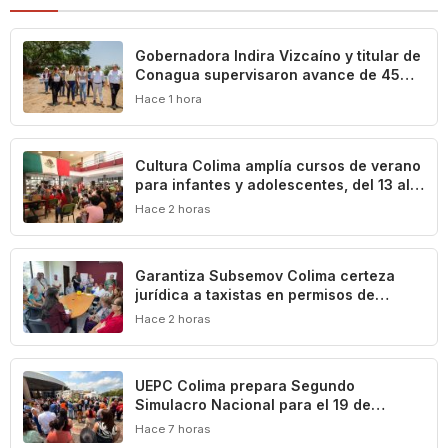
Gobernadora Indira Vizcaíno y titular de
Conagua supervisaron avance de 45%
en la construcción del acueducto ‘Agua
Hace 1 hora
para Colima’
Cultura Colima amplía cursos de verano
para infantes y adolescentes, del 13 al
17 de agosto
Hace 2 horas
Garantiza Subsemov Colima certeza
jurídica a taxistas en permisos de
operación de unidades ecológicas
Hace 2 horas
UEPC Colima prepara Segundo
Simulacro Nacional para el 19 de
septiembre
Hace 7 horas