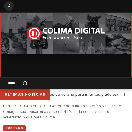
entes, del 13 al 17 de agosto
•
Garantiza Subsemov Colima certez
ULTIMAS NOTICIAS
Portada
/
Gobierno
/
Gobernadora Indira Vizcaíno y titular de
Conagua supervisaron avance de 45% en la construcción del
acueducto ‘Agua para Colima’
GOBIERNO