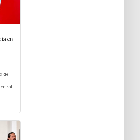
cia en
ad de
entral