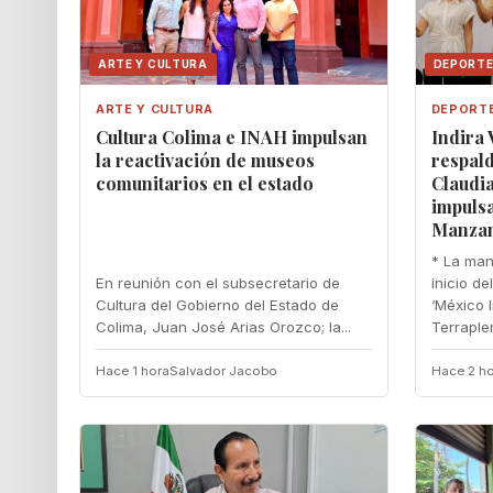
ARTE Y CULTURA
DEPORT
ARTE Y CULTURA
DEPORT
Cultura Colima e INAH impulsan
Indira
la reactivación de museos
respald
comunitarios en el estado
Claudi
impulsa
Manzan
* La man
En reunión con el subsecretario de
inicio d
Cultura del Gobierno del Estado de
‘México 
Colima, Juan José Arias Orozco; la...
Terraplen
Hace 1 hora
Salvador Jacobo
Hace 2 ho