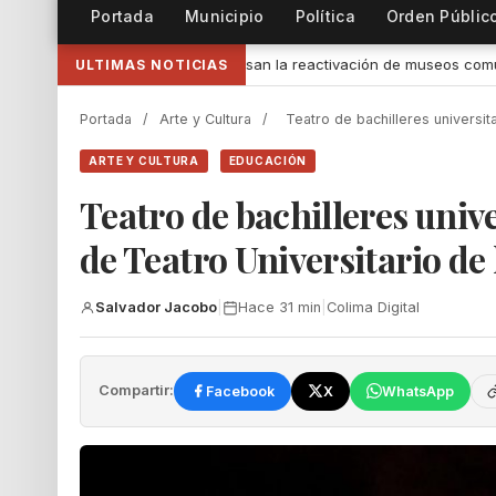
Portada
Municipio
Política
Orden Públic
ctivación de museos comunitarios en el estado
•
Indira Vizcaíno 
ULTIMAS NOTICIAS
Portada
/
Arte y Cultura
/
Teatro de bachilleres universit
ARTE Y CULTURA
EDUCACIÓN
Teatro de bachilleres unive
de Teatro Universitario d
Salvador Jacobo
|
Hace 31 min
|
Colima Digital
Compartir:
Facebook
X
WhatsApp