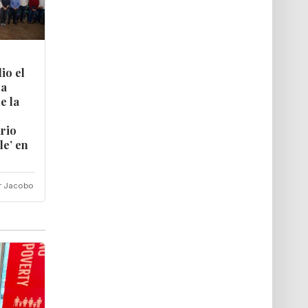
io el
la
e la
l
rio
le’ en
r Jacobo