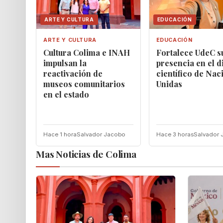
ARTE Y CULTURA
EDUCACIÓN
ARTE Y CULTURA
EDUCACIÓN
Cultura Colima e INAH
Fortalece UdeC s
impulsan la
presencia en el d
reactivación de
científico de Nac
museos comunitarios
Unidas
en el estado
Hace 1 hora
Salvador Jacobo
Hace 3 horas
Salvador 
Mas Noticias de Colima