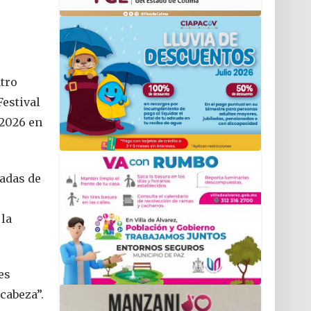
atro
Festival
 2026 en
ladas de
 la
es
cabeza”.