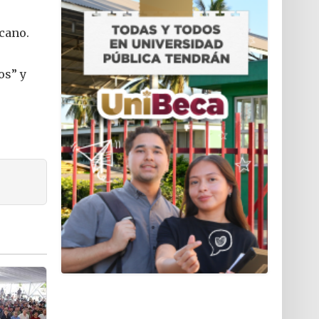
icano.
os” y