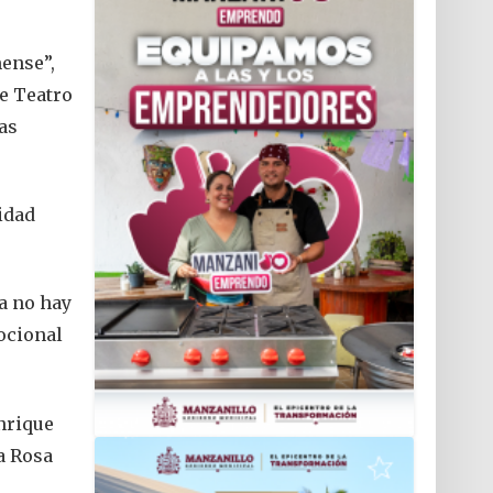
mense”,
e Teatro
as
idad
a no hay
mocional
nrique
a Rosa