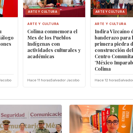
ARTE Y CULTURA
ARTE Y CULTURA
ARTE Y CULTURA
ARTE Y CULTURA
u
Colima conmemora el
Indira Vizcaíno d
iálogo
Mes de los Pueblos
banderazo para 
iones
Indígenas con
primera piedra d
actividades culturales y
construcción de
académicas
Centro Comunita
‘México Imparab
Colima
Jacobo
Hace 11 horas
Salvador Jacobo
Hace 12 horas
Salvado