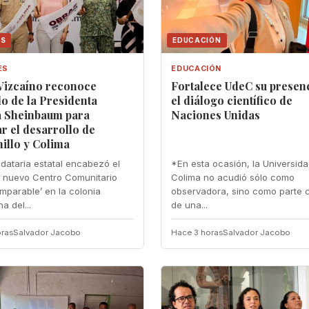
ES
EDUCACIÓN
ES
EDUCACIÓN
 Vizcaíno reconoce
Fortalece UdeC su presen
o de la Presidenta
el diálogo científico de
a Sheinbaum para
Naciones Unidas
r el desarrollo de
illo y Colima
dataria estatal encabezó el
*En esta ocasión, la Universid
el nuevo Centro Comunitario
Colima no acudió sólo como
Imparable’ en la colonia
observadora, sino como parte c
a del...
de una...
ras
Salvador Jacobo
Hace 3 horas
Salvador Jacobo