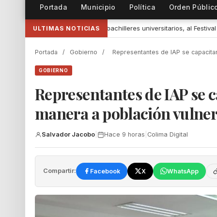
Portada
Municipio
Política
Orden Públic
 universitarios, al Festival Internacional de Teatro Universitario de la 
ULTIMAS NOTICIAS
Portada
/
Gobierno
/
Representantes de IAP se capacita
GOBIERNO
Representantes de IAP se 
manera a población vulner
Salvador Jacobo
|
Hace 9 horas
|
Colima Digital
Compartir:
Facebook
X
WhatsApp