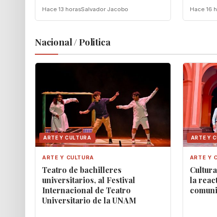
Hace 13 horas
Salvador Jacobo
Hace 16 h
Nacional / Politica
ARTE Y CULTURA
ARTE Y 
ARTE Y CULTURA
ARTE Y 
Teatro de bachilleres
Cultur
universitarios, al Festival
la reac
Internacional de Teatro
comunit
Universitario de la UNAM