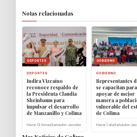
Notas relacionadas
DEPORTES
GOBIERNO
DEPORTES
GOBIERNO
Indira Vizcaíno
Representantes d
reconoce respaldo de
se capacitan para
la Presidenta Claudia
apoyar de mejor
Sheinbaum para
manera a poblac
impulsar el desarrollo
vulnerable del es
de Manzanillo y Colima
de Colima
Hace 12 horas
Salvador Jacobo
Hace 1 dia
Salvador Ja
Mas Noticias de Colima