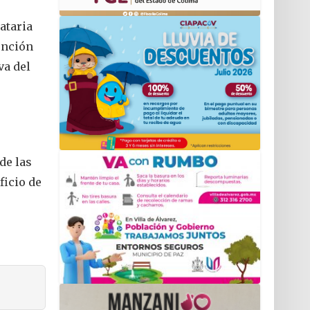
ataria
ención
va del
de las
ficio de