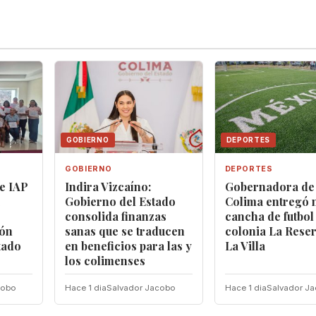
GOBIERNO
DEPORTES
GOBIERNO
DEPORTES
e IAP
Indira Vizcaíno:
Gobernadora de
Gobierno del Estado
Colima entregó 
consolida finanzas
cancha de futbol 
ión
sanas que se traducen
colonia La Rese
tado
en beneficios para las y
La Villa
los colimenses
cobo
Hace 1 dia
Salvador Jacobo
Hace 1 dia
Salvador J