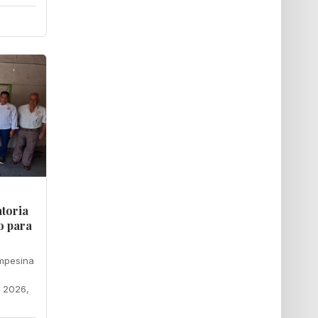
toria
o para
mpesina
o 2026,