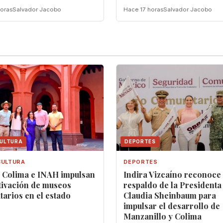
oras
Salvador Jacobo
Hace 17 horas
Salvador Jacobo
CULTURA
DEPORTES
CULTURA
DEPORTES
a Colima e INAH impulsan
Indira Vizcaíno reconoce
tivación de museos
respaldo de la Presidenta
arios en el estado
Claudia Sheinbaum para
impulsar el desarrollo de
Manzanillo y Colima