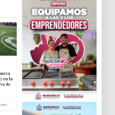
nueva
5 en la
rva de
acobo