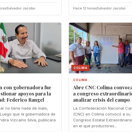
oras
Salvador Jacobo
Hace 12 horas
Salvador Jacobo
COLIMA
COLIMA
n con gobernadora fue
Abre CNC Colima convoca
stionar apoyos para la
a congreso extraordinari
ad: Federico Rangel
analizar crisis del campo
ar no tiene nada de malo,
La Confederación Nacional Ca
Luego que la gobernadora de
(CNC) en Colima convocó a su
ndira Vizcaíno Silva, publicara
Congreso Estatal Extraordinari
en el que productores...