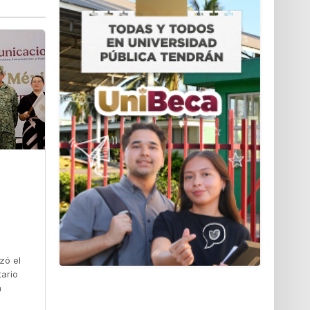
zó el
tario
a