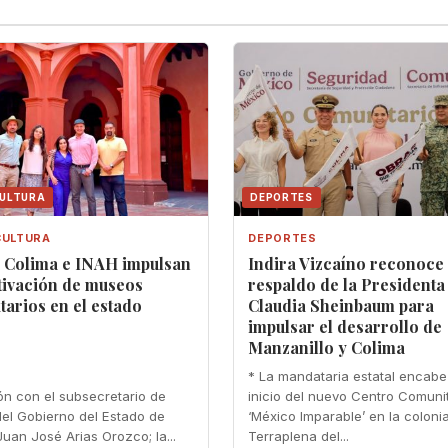
CULTURA
DEPORTES
CULTURA
DEPORTES
a Colima e INAH impulsan
Indira Vizcaíno reconoce
tivación de museos
respaldo de la Presidenta
arios en el estado
Claudia Sheinbaum para
impulsar el desarrollo de
Manzanillo y Colima
* La mandataria estatal encabe
ón con el subsecretario de
inicio del nuevo Centro Comuni
del Gobierno del Estado de
‘México Imparable’ en la coloni
Juan José Arias Orozco; la...
Terraplena del...