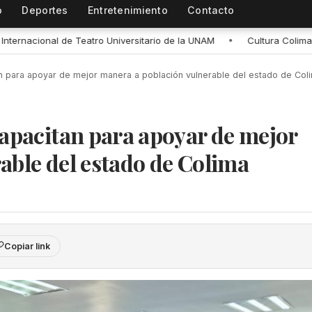
o
Deportes
Entretenimiento
Contacto
UNAM
•
Cultura Colima e INAH impulsan la reactivación de museos c
n para apoyar de mejor manera a población vulnerable del estado de Col
capacitan para apoyar de mejor
able del estado de Colima
Copiar link