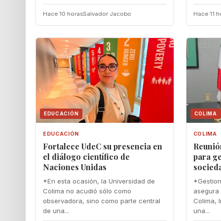
Hace 10 horas
Salvador Jacobo
Hace 11 h
EDUCACIÓN
COLIMA
EDUCACIÓN
COLIMA
Fortalece UdeC su presencia en
Reunió
el diálogo científico de
para ge
Naciones Unidas
socied
*En esta ocasión, la Universidad de
*Gestion
Colima no acudió sólo como
asegura 
observadora, sino como parte central
Colima, I
de una...
una...