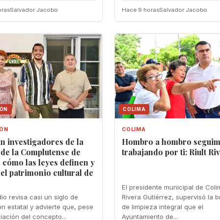
oras
Salvador Jacobo
Hace 9 horas
Salvador Jacobo
IÓN
COLIMA
IÓN
COLIMA
n investigadores de la
Hombro a hombro segui
 de la Complutense de
trabajando por ti: Riult Ri
cómo las leyes definen y
 el patrimonio cultural de
El presidente municipal de Colim
io revisa casi un siglo de
Rivera Gutiérrez, supervisó la 
ón estatal y advierte que, pese
de limpieza integral que el
iación del concepto...
Ayuntamiento de...