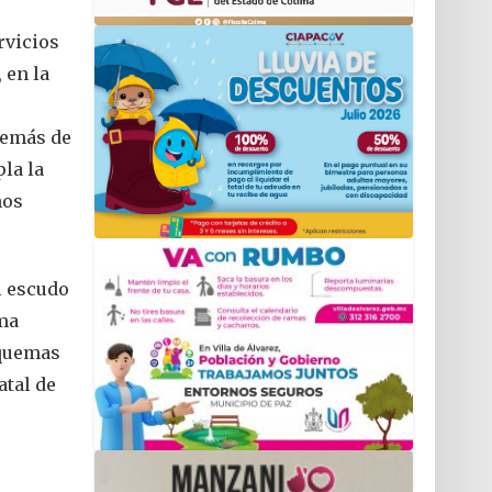
rvicios
 en la
demás de
pla la
ños
l escudo
ema
squemas
atal de