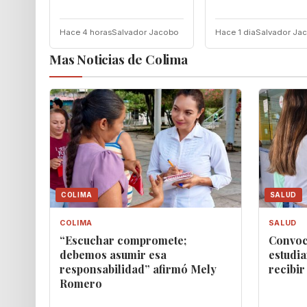
Hace 4 horas
Salvador Jacobo
Hace 1 dia
Salvador Ja
Mas Noticias de Colima
COLIMA
SALUD
COLIMA
SALUD
“Escuchar compromete;
Convoc
debemos asumir esa
estudia
responsabilidad” afirmó Mely
recibir
Romero