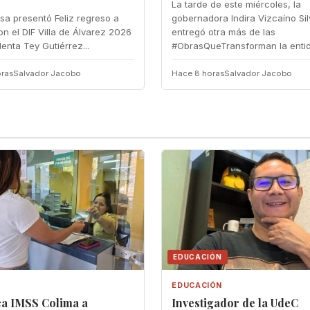
La tarde de este miércoles, la
esa presentó Feliz regreso a
gobernadora Indira Vizcaíno Si
n el DIF Villa de Álvarez 2026 ‎
entregó otra más de las
denta Tey Gutiérrez...
#ObrasQueTransforman la entida
ras
Salvador Jacobo
Hace 8 horas
Salvador Jacobo
EDUCACIÓN
EDUCACIÓN
a IMSS Colima a
Investigador de la UdeC