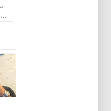
lva
d:...