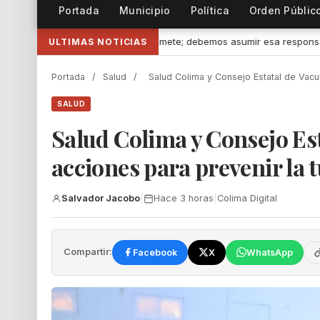
Portada
Municipio
Política
Orden Públic
emos asumir esa responsabilidad” afirmó Mely Romero
•
Convoca
ULTIMAS NOTICIAS
Portada
/
Salud
/
Salud Colima y Consejo Estatal de Vacu
SALUD
Salud Colima y Consejo Es
acciones para prevenir la 
Salvador Jacobo
|
Hace 3 horas
|
Colima Digital
Compartir:
Facebook
X
WhatsApp