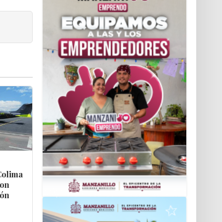
Colima
con
ión