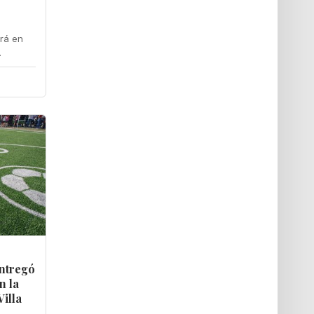
ará en
.
ntregó
n la
Villa