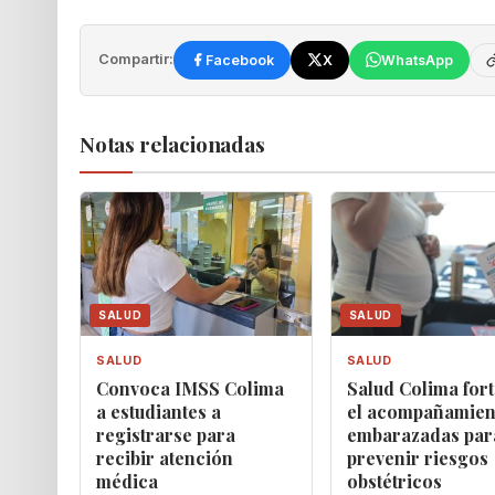
Compartir:
Facebook
X
WhatsApp
Notas relacionadas
SALUD
SALUD
SALUD
SALUD
Convoca IMSS Colima
Salud Colima fort
a estudiantes a
el acompañamien
registrarse para
embarazadas par
recibir atención
prevenir riesgos
médica
obstétricos