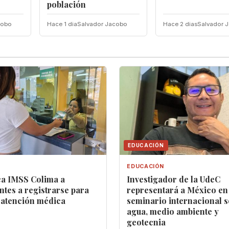
población
cobo
Hace 1 dia
Salvador Jacobo
Hace 2 dias
Salvador 
EDUCACIÓN
EDUCACIÓN
a IMSS Colima a
Investigador de la UdeC
ntes a registrarse para
representará a México en
 atención médica
seminario internacional 
agua, medio ambiente y
geotecnia