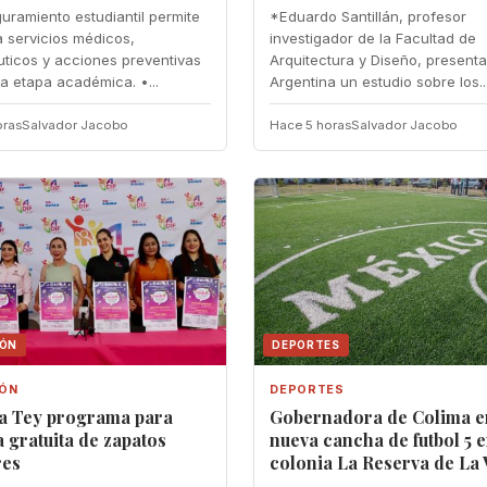
guramiento estudiantil permite
*Eduardo Santillán, profesor
 servicios médicos,
investigador de la Facultad de
ticos y acciones preventivas
Arquitectura y Diseño, present
la etapa académica. •...
Argentina un estudio sobre los..
oras
Salvador Jacobo
Hace 5 horas
Salvador Jacobo
IÓN
DEPORTES
IÓN
DEPORTES
ia Tey programa para
Gobernadora de Colima e
 gratuita de zapatos
nueva cancha de futbol 5 e
res
colonia La Reserva de La 