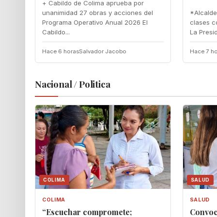
+ Cabildo de Colima aprueba por
unanimidad 27 obras y acciones del
‎*Alcald
Programa Operativo Anual 2026 El
clases co
Cabildo...
‎La Presi
Hace 6 horas
Salvador Jacobo
Hace 7 ho
Nacional / Politica
COLIMA
SALUD
COLIMA
SALUD
“Escuchar compromete;
Convoc