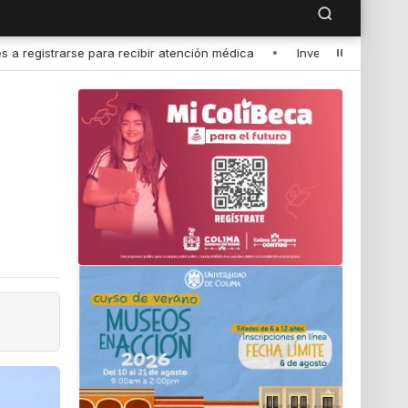
a
•
Investigador de la UdeC representará a México en seminario i