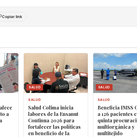
Copiar link
SALUD
SALUD
SALUD
SALUD
alece
Salud Colima inicia
Beneficia IMSS 
to a
labores de la Ensanut
a 126 pacientes 
a
Continua 2026 para
quinta procurac
fortalecer las políticas
multiorgánica y
en beneficio de la
multitejido