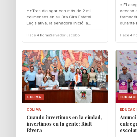
• El ase
**Tras dialogar con más de 2 mil
acceso a
colimenses en su 3ra Gira Estatal
farmacéu
Legislativa, la senadora inició la...
durante 
Hace 4 horas
Salvador Jacobo
Hace 4 h
COLIMA
EDUCAC
COLIMA
EDUCAC
Cuando invertimos en la ciudad,
‎Anunc
invertimos en la gente: Riult
entrega
Rivera
escola