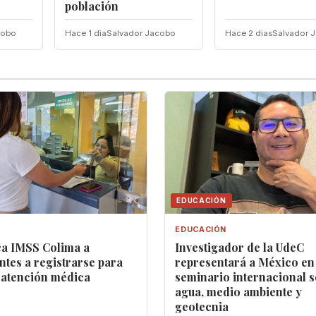
población
cobo
Hace 1 dia
Salvador Jacobo
Hace 2 dias
Salvador 
EDUCACIÓN
EDUCACIÓN
a IMSS Colima a
Investigador de la UdeC
ntes a registrarse para
representará a México en
 atención médica
seminario internacional 
agua, medio ambiente y
geotecnia