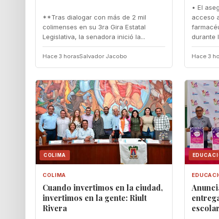
• El ase
**Tras dialogar con más de 2 mil
acceso a
colimenses en su 3ra Gira Estatal
farmacéu
Legislativa, la senadora inició la...
durante 
Hace 3 horas
Salvador Jacobo
Hace 3 ho
COLIMA
EDUCAC
COLIMA
EDUCAC
Cuando invertimos en la ciudad,
‎Anunc
invertimos en la gente: Riult
entrega
Rivera
escola