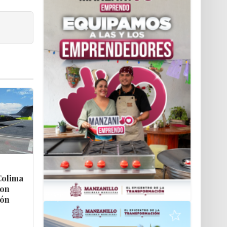
Colima
con
ión