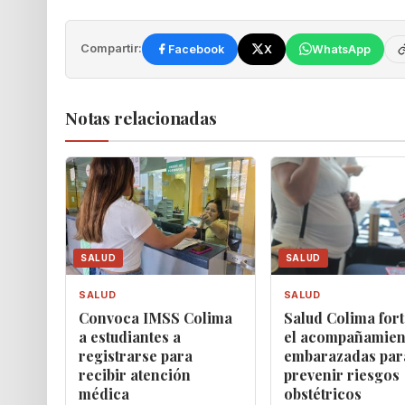
Compartir:
Facebook
X
WhatsApp
Notas relacionadas
SALUD
SALUD
SALUD
SALUD
Convoca IMSS Colima
Salud Colima fort
a estudiantes a
el acompañamien
registrarse para
embarazadas par
recibir atención
prevenir riesgos
médica
obstétricos