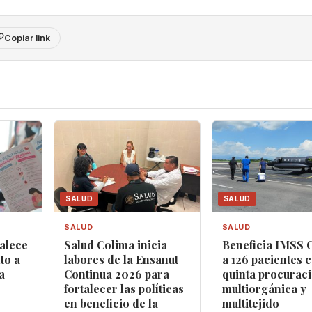
Copiar link
SALUD
SALUD
SALUD
SALUD
alece
Salud Colima inicia
Beneficia IMSS 
to a
labores de la Ensanut
a 126 pacientes 
a
Continua 2026 para
quinta procurac
fortalecer las políticas
multiorgánica y
en beneficio de la
multitejido