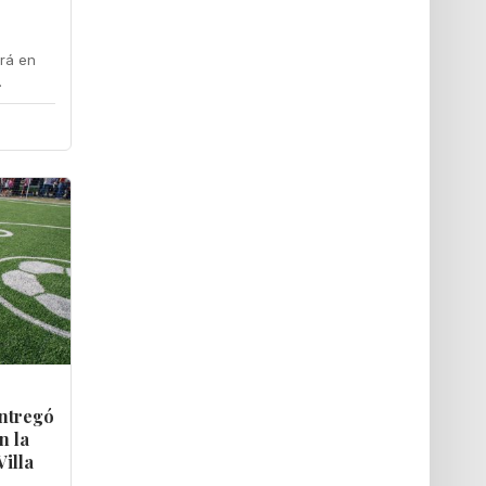
ará en
.
ntregó
n la
Villa