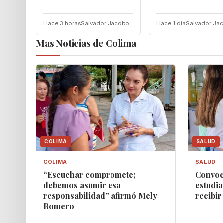
Hace 3 horas
Salvador Jacobo
Hace 1 dia
Salvador Ja
Mas Noticias de Colima
COLIMA
SALUD
COLIMA
SALUD
“Escuchar compromete;
Convoc
debemos asumir esa
estudia
responsabilidad” afirmó Mely
recibir
Romero