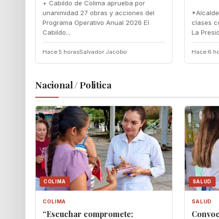
+ Cabildo de Colima aprueba por
unanimidad 27 obras y acciones del
‎*Alcald
Programa Operativo Anual 2026 El
clases co
Cabildo...
‎La Presi
Hace 5 horas
Salvador Jacobo
Hace 6 h
Nacional / Politica
COLIMA
SALUD
COLIMA
SALUD
“Escuchar compromete;
Convoc