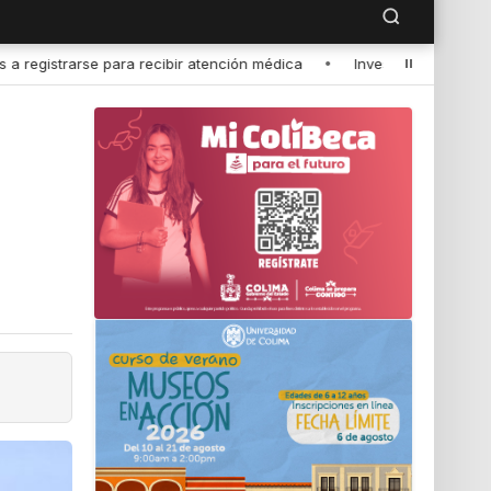
a
•
Investigador de la UdeC representará a México en seminario i