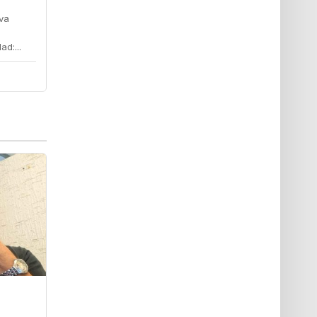
lva
d:...