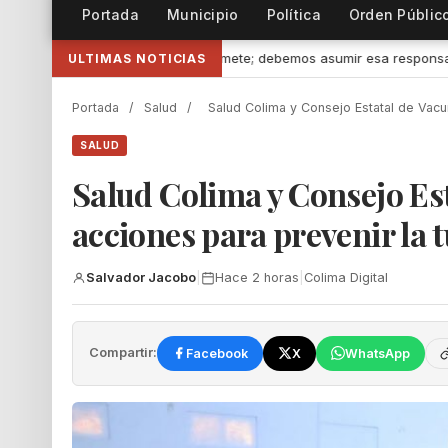
Portada
Municipio
Política
Orden Públic
bemos asumir esa responsabilidad” afirmó Mely Romero
•
Convoca
ULTIMAS NOTICIAS
Portada
/
Salud
/
Salud Colima y Consejo Estatal de Vacu
SALUD
Salud Colima y Consejo Es
acciones para prevenir la 
Salvador Jacobo
|
Hace 2 horas
|
Colima Digital
Compartir:
Facebook
X
WhatsApp