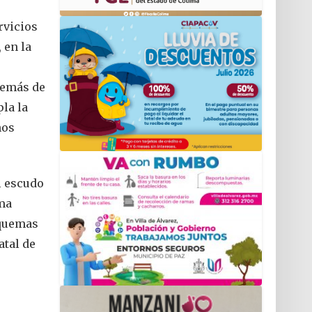
rvicios
 en la
demás de
pla la
ños
l escudo
ema
squemas
atal de