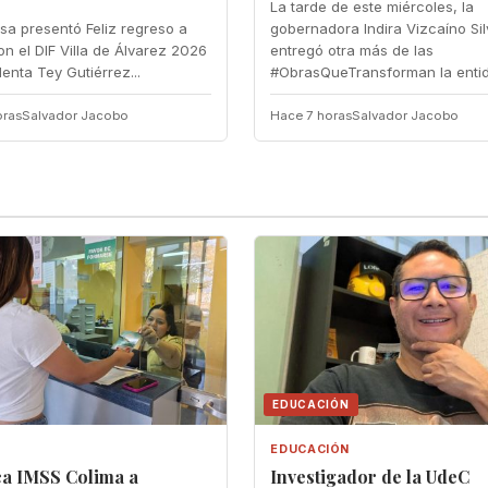
La tarde de este miércoles, la
esa presentó Feliz regreso a
gobernadora Indira Vizcaíno Si
n el DIF Villa de Álvarez 2026 ‎
entregó otra más de las
denta Tey Gutiérrez...
#ObrasQueTransforman la entida
oras
Salvador Jacobo
Hace 7 horas
Salvador Jacobo
EDUCACIÓN
EDUCACIÓN
a IMSS Colima a
Investigador de la UdeC