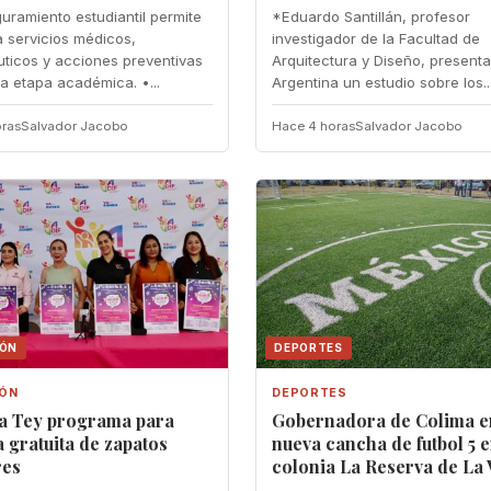
guramiento estudiantil permite
*Eduardo Santillán, profesor
 servicios médicos,
investigador de la Facultad de
ticos y acciones preventivas
Arquitectura y Diseño, present
la etapa académica. •...
Argentina un estudio sobre los..
ras
Salvador Jacobo
Hace 4 horas
Salvador Jacobo
IÓN
DEPORTES
IÓN
DEPORTES
ia Tey programa para
Gobernadora de Colima e
 gratuita de zapatos
nueva cancha de futbol 5 e
res
colonia La Reserva de La 