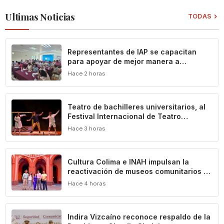
Ultimas Noticias
TODAS
Representantes de IAP se capacitan
para apoyar de mejor manera a
población vulnerable del estado de
Hace 2 horas
Colima
Teatro de bachilleres universitarios, al
Festival Internacional de Teatro
Universitario de la UNAM
Hace 3 horas
Cultura Colima e INAH impulsan la
reactivación de museos comunitarios en
el estado
Hace 4 horas
Indira Vizcaíno reconoce respaldo de la