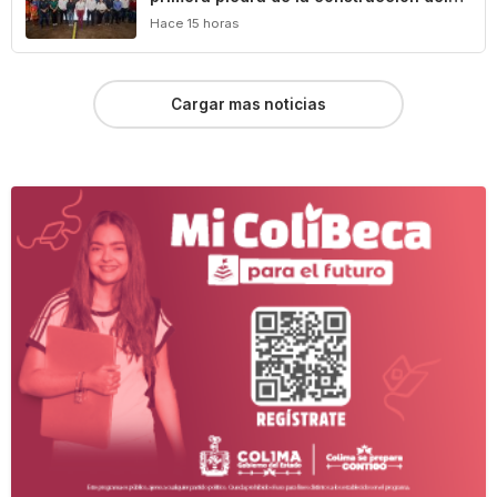
Centro Comunitario ‘México Imparable’
Hace 15 horas
en Colima
Cargar mas noticias