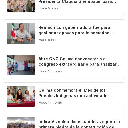
Presidenta Claudia Sheinbaum para
impulsar el desarrollo de Manzanillo y
Hace 5 horas
Colima
Reunión con gobernadora fue para
gestionar apoyos para la sociedad:
Federico Rangel
Hace 9 horas
Abre CNC Colima convocatoria a
congreso extraordinario para analizar
crisis del campo
Hace 10 horas
Colima conmemora el Mes de los
Pueblos Indígenas con actividades
culturales y académicas
Hace 14 horas
Indira Vizcaíno dio el banderazo para la
primera piedra de la construcción del