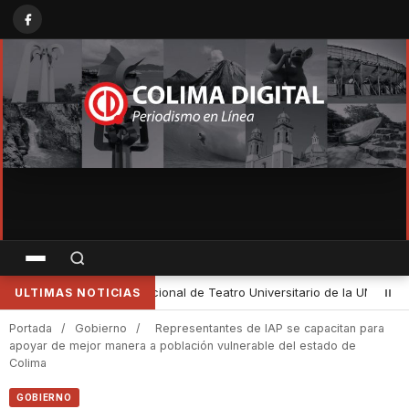
 UNAM
•
Cultura Colima e INAH impulsan la reactivación de museos 
ULTIMAS NOTICIAS
Portada
/
Gobierno
/
Representantes de IAP se capacitan para
apoyar de mejor manera a población vulnerable del estado de
Colima
GOBIERNO