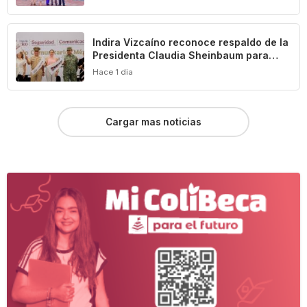
Indira Vizcaíno reconoce respaldo de la
Presidenta Claudia Sheinbaum para
impulsar el desarrollo de Manzanillo y
Hace 1 dia
Colima
Cargar mas noticias