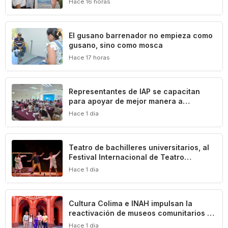
Hace 16 horas
El gusano barrenador no empieza como
gusano, sino como mosca
Hace 17 horas
Representantes de IAP se capacitan
para apoyar de mejor manera a
población vulnerable del estado de
Hace 1 dia
Colima
Teatro de bachilleres universitarios, al
Festival Internacional de Teatro
Universitario de la UNAM
Hace 1 dia
Cultura Colima e INAH impulsan la
reactivación de museos comunitarios en
el estado
Hace 1 dia