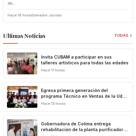
de...
Hace 18 horas
Salvador Jacobo
Ultimas Noticias
TODAS
Invita CUBAM a participar en sus
talleres artísticos para todas las edades
Hace 11 horas
Egresa primera generación del
programa Técnico en Ventas de la UdeC
y CIMA Group
Hace 13 horas
Gobernadora de Colima entrega
rehabilitación de la planta purificadora
de agua en Puerta de Ánzar